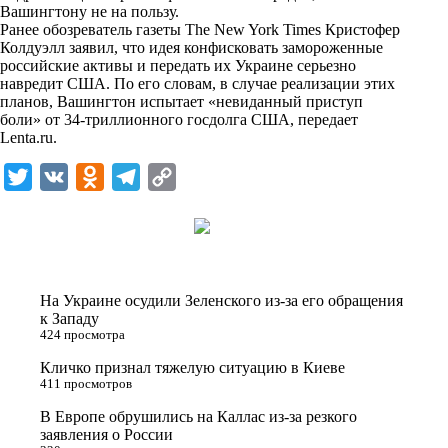
i
Вашингтону не на пользу.
Ранее обозреватель газеты The New York Times Кристофер
k
Колдуэлл заявил, что идея конфисковать замороженные
российские активы и передать их Украине серьезно
i
навредит США. По его словам, в случае реализации этих
планов, Вашингтон испытает «невиданный приступ
боли» от 34-триллионного госдолга США, передает
Lenta.ru
.
T
V
O
T
C
w
K
d
e
o
i
n
l
p
t
o
e
y
t
k
g
L
На Украине осудили Зеленского из-за его обращения
e
l
r
i
к Западу
424 просмотра
r
a
a
n
Кличко признал тяжелую ситуацию в Киеве
s
m
k
411 просмотров
s
В Европе обрушились на Каллас из-за резкого
n
заявления о России