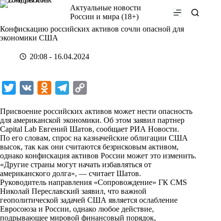
Перейти
Актуальные новости
к
России и мира (18+)
сути
Конфискацию российских активов сочли опасной для
экономики США
20:08 - 16.04.2024
T
V
O
T
C
w
K
d
e
o
Присвоение российских активов может нести опасность
i
n
l
p
для американской экономики. Об этом заявил партнер
Capital Lab Евгений Шатов, сообщает
t
o
e
y
РИА
Новости
.
По его словам, спрос на казначейские облигации США
t
k
g
L
высок, так как они считаются безрисковым активом,
однако конфискация активов России может это изменить.
e
l
r
i
«Другие страны могут начать избавляться от
r
a
a
n
американского долга», — считает Шатов.
Руководитель направления «Сопровождение» ГК CMS
s
m
k
Николай Переславский заявил, что важной
s
геополитической задачей США является ослабление
Евросоюза и России, однако любое действие,
n
подрывающее мировой финансовый порядок,