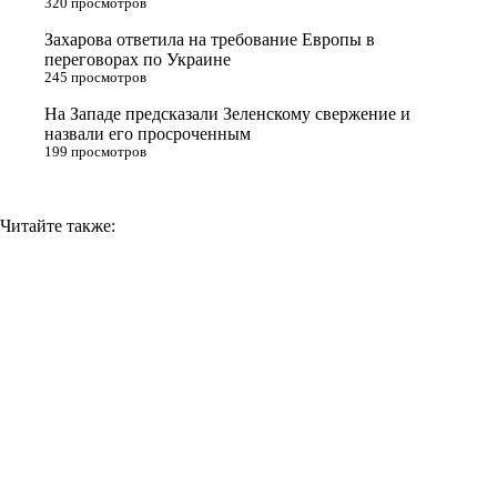
320 просмотров
i
Захарова ответила на требование Европы в
k
переговорах по Украине
i
245 просмотров
На Западе предсказали Зеленскому свержение и
назвали его просроченным
199 просмотров
Читайте также: