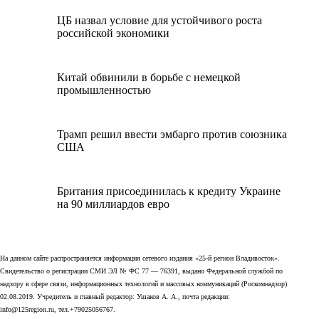
ЦБ назвал условие для устойчивого роста
российской экономики
Китай обвинили в борьбе с немецкой
промышленностью
Трамп решил ввести эмбарго против союзника
США
Британия присоединилась к кредиту Украине
на 90 миллиардов евро
На данном сайте распространяется информация сетевого издания «25-й регион Владивосток».
Свидетельство о регистрации СМИ ЭЛ № ФС 77 — 76391, выдано Федеральной службой по
надзору в сфере связи, информационных технологий и массовых коммуникаций (Роскомнадзор)
02.08.2019. Учредитель и главный редактор: Ушаков А. А., почта редакции:
info@125region.ru, тел.+79025056767.