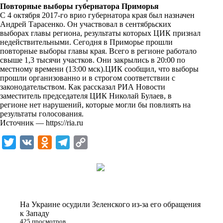
i
Повторные выборы губернатора Приморья
С 4 октября 2017-го врио губернатора края был назначен
k
Андрей Тарасенко. Он участвовал в сентябрьских
выборах главы региона, результаты которых ЦИК признал
i
недействительными. Сегодня в Приморье прошли
повторные выборы главы края. Всего в регионе работало
свыше 1,3 тысячи участков. Они закрылись в 20:00 по
местному времени (13:00 мск).ЦИК сообщил, что выборы
прошли организованно и в строгом соответствии с
законодательством. Как рассказал РИА Новости
заместитель председателя ЦИК Николай Булаев, в
регионе нет нарушений, которые могли бы повлиять на
результаты голосования.
Источник —
https://ria.ru
T
V
O
T
C
w
K
d
e
o
i
n
l
p
t
o
e
y
t
k
g
L
На Украине осудили Зеленского из-за его обращения
e
l
r
i
к Западу
425 просмотров