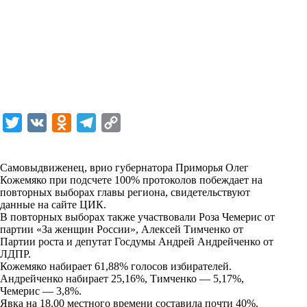
T
V
O
T
C
w
K
d
e
o
i
n
l
p
Самовыдвиженец, врио губернатора Приморья Олег
Кожемяко при подсчете 100% протоколов побеждает на
t
o
e
y
повторных выборах главы региона, свидетельствуют
t
k
g
L
данные на сайте ЦИК.
В повторных выборах также участвовали Роза Чемерис от
e
l
r
i
партии «За женщин России», Алексей Тимченко от
r
a
a
n
Партии роста и депутат Госдумы Андрей Андрейченко от
ЛДПР.
s
m
k
Кожемяко набирает 61,88% голосов избирателей.
s
Андрейченко набирает 25,16%, Тимченко — 5,17%,
Чемерис — 3,8%.
n
Явка на 18.00 местного времени составила почти 40%.