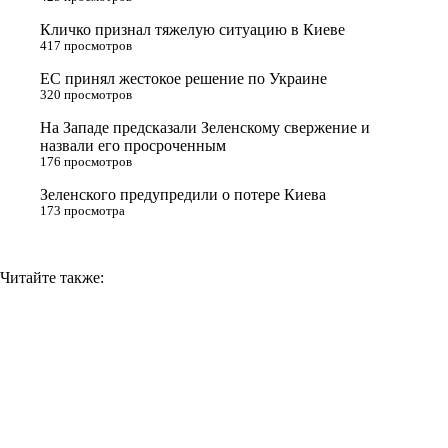
r
a
a
n
Кличко признал тяжелую ситуацию в Киеве
s
m
k
417 просмотров
s
ЕС принял жестокое решение по Украине
n
320 просмотров
i
На Западе предсказали Зеленскому свержение и
назвали его просроченным
k
176 просмотров
i
Зеленского предупредили о потере Киева
173 просмотра
Читайте также: