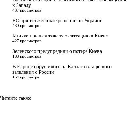
e
l
r
i
к Западу
437 просмотров
r
a
a
n
ЕС принял жестокое решение по Украине
s
m
k
430 просмотров
s
Кличко признал тяжелую ситуацию в Киеве
n
427 просмотров
i
Зеленского предупредили о потере Киева
188 просмотров
k
i
В Европе обрушились на Каллас из-за резкого
заявления о России
154 просмотра
Читайте также: