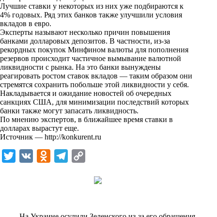
i
Лучшие ставки у некоторых из них уже подбираются к
4% годовых. Ряд этих банков также улучшили условия
k
вкладов в евро.
Эксперты называют несколько причин повышения
i
банками долларовых депозитов. В частности, из-за
рекордных покупок Минфином валюты для пополнения
резервов происходит частичное вымывание валютной
ликвидности с рынка. На это банки вынуждены
реагировать ростом ставок вкладов — таким образом они
стремятся сохранить побольше этой ликвидности у себя.
Накладывается и ожидание новостей об очередных
санкциях США, для минимизации последствий которых
банки также могут запасать ликвидность.
По мнению экспертов, в ближайшее время ставки в
долларах вырастут еще.
Источник —
http://konkurent.ru
T
V
O
T
C
w
K
d
e
o
i
n
l
p
t
o
e
y
t
k
g
L
На Украине осудили Зеленского из-за его обращения