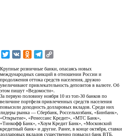
T
V
O
T
C
w
K
d
e
o
Крупные розничные банки, опасаясь новых
i
n
l
p
международных санкций в отношении России и
продолжения оттока средств населения, дружно
t
o
e
y
увеличивают привлекательность депозитов в валюте. Об
t
k
g
L
этом пишут «Ведомости».
За первую половину ноября 10 из топ-30 банков по
e
l
r
i
величине портфеля привлеченных средств населения
r
a
a
n
повысили доходность долларовых вкладов. Среди них
лидеры рынка — Сбербанк, Россельхозбанк, «Бинбанк»,
s
m
k
«Открытие», «Ренессанс Кредит», «МТС Банк»,
s
«Тинкофф Банк», «Хоум Кредит Банк», «Московский
кредитный банк» и другие. Ранее, в конце октября, ставки
n
долларовых вкладов существенно повысил банк ВТБ.