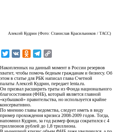
Алексей Кудрин (Фото: Станислав Красильников / ТАСС)
T
V
O
T
C
w
K
d
e
o
Накопленных на данный момент в России резервов
i
n
l
p
хватит, чтобы помочь бедным гражданам и бизнесу. Об
этом в статье для РБК написал глава Счетной
t
o
e
y
палаты Алексей Кудрин, передает
lenta.ru
.
t
k
g
L
Он призвал расширить траты из Фонда национального
благосостояния (ФНБ), который является главной
e
l
r
i
«кубышкой» правительства, но используется крайне
r
a
a
n
консервативно.
По мнению главы ведомства, следует иметь в виду
s
m
k
пример прохождения кризиса 2008-2009 годов. Тогда,
s
напомнил Кудрин, за год размер фонда сократился с 4
триллионов рублей до 1,8 триллиона.
n
В нынешний кризис объем ФНБ даже увеличился, а по