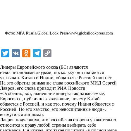
Фото: MFA Russia/Global Look Press/www.globallookpress.com
T
V
O
T
C
w
K
d
e
o
Лидеры Европейского союза (ЕС) являются
i
n
l
p
невоспитанными людьми, поскольку они пытаются
указывать Китаю и Индии, общаться с Россией или нет.
t
o
e
y
На это обратил внимание глава российского МИД Сергей
t
k
g
L
Лавров, его слова приводит
РИА Новости
.
«Особенно, вот, нынешние лидеры так называемые,
e
l
r
i
Евросоюза, публично заявляющие, почему Китай
r
a
a
n
общается с Россией, и как это, почему Индия общается с
Россией. Но это хамство, это невоспитанные люди», —
s
m
k
возмутился дипломат.
s
Лавров подчеркнул, что российская сторона уважительно
относится к праву любой страны выбирать себе
n
партнеров. Он указал, что такая политика «в полной мере