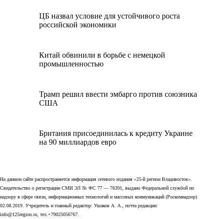
ЦБ назвал условие для устойчивого роста
российской экономики
Китай обвинили в борьбе с немецкой
промышленностью
Трамп решил ввести эмбарго против союзника
США
Британия присоединилась к кредиту Украине
на 90 миллиардов евро
На данном сайте распространяется информация сетевого издания «25-й регион Владивосток».
Свидетельство о регистрации СМИ ЭЛ № ФС 77 — 76391, выдано Федеральной службой по
надзору в сфере связи, информационных технологий и массовых коммуникаций (Роскомнадзор)
02.08.2019. Учредитель и главный редактор: Ушаков А. А., почта редакции:
info@125region.ru, тел.+79025056767.