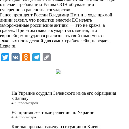
i
отвечает требованию Устава ООН об уважении
суверенного равенства государств».
k
Ранее президент России Владимир Путин в ходе прямой
линии заявил, что попытки властей ЕС изъять
i
замороженные российские активы — это не кража, а
грабеж. При этом глава государства отметил, что
европейцам не удастся реализовать свой план «из-за
тяжелых последствий для самих грабителей», передает
Lenta.ru
.
T
V
O
T
C
w
K
d
e
o
i
n
l
p
t
o
e
y
t
k
g
L
На Украине осудили Зеленского из-за его обращения
e
l
r
i
к Западу
439 просмотров
r
a
a
n
ЕС принял жестокое решение по Украине
s
m
k
434 просмотра
s
Кличко признал тяжелую ситуацию в Киеве