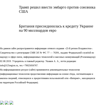
Трамп решил ввести эмбарго против союзника
США
Британия присоединилась к кредиту Украине
на 90 миллиардов евро
На данном сайте распространяется информация сетевого издания «25-й регион Владивосток».
Свидетельство о регистрации СМИ ЭЛ № ФС 77 — 76391, выдано Федеральной службой по
надзору в сфере связи, информационных технологий и массовых коммуникаций (Роскомнадзор)
02.08.2019. Учредитель и главный редактор: Ушаков А. А., почта редакции:
info@125region.ru, тел.+79025056767.
На информационном ресурсе (сайте) применяются рекомендательные технологии
(информационные технологии предоставления информации на основе сбора, систематизации и
анализа сведений, относящихся к предпочтениям пользователей сети «Интернет», находящихся
на территории Российской Федерации).