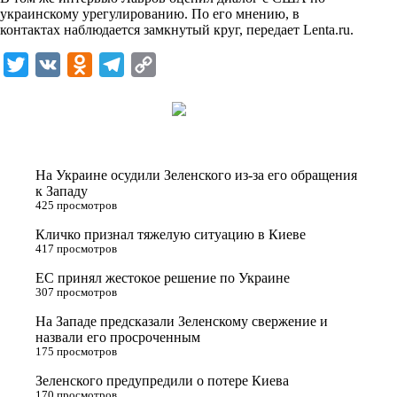
i
украинскому урегулированию. По его мнению, в
контактах наблюдается замкнутый круг, передает
Lenta.ru
.
k
i
T
V
O
T
C
w
K
d
e
o
i
n
l
p
t
o
e
y
t
k
g
L
На Украине осудили Зеленского из-за его обращения
e
l
r
i
к Западу
425 просмотров
r
a
a
n
Кличко признал тяжелую ситуацию в Киеве
s
m
k
417 просмотров
s
ЕС принял жестокое решение по Украине
n
307 просмотров
i
На Западе предсказали Зеленскому свержение и
назвали его просроченным
k
175 просмотров
i
Зеленского предупредили о потере Киева
170 просмотров