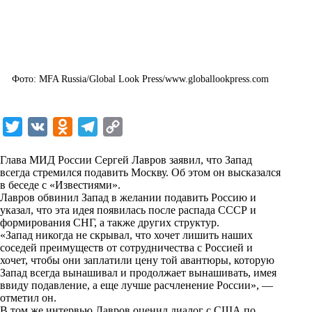
Фото: MFA Russia/Global Look Press/www.globallookpress.com
T
V
O
T
C
w
K
d
e
o
Глава МИД России Сергей Лавров заявил, что Запад
i
n
l
p
всегда стремился подавить Москву. Об этом он высказался
в беседе с «
t
Известиями
o
e
».
y
Лавров обвинил Запад в желании подавить Россию и
t
k
g
L
указал, что эта идея появилась после распада СССР и
формирования СНГ, а также других структур.
e
l
r
i
«Запад никогда не скрывал, что хочет лишить наших
r
a
a
n
соседей преимуществ от сотрудничества с Россией и
хочет, чтобы они заплатили цену той авантюры, которую
s
m
k
Запад всегда вынашивал и продолжает вынашивать, имея
s
ввиду подавление, а еще лучше расчленение России», —
отметил он.
n
В том же интервью Лавров оценил диалог с США по