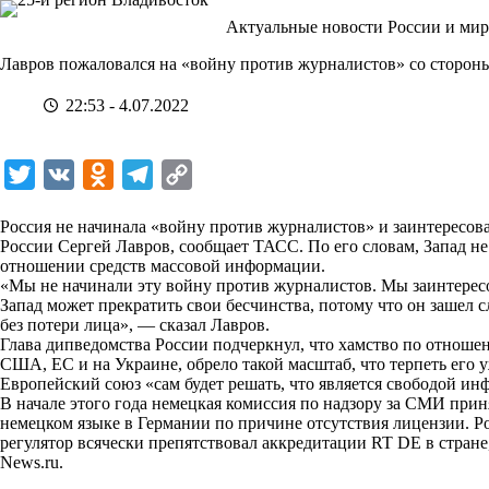
Перейти
Актуальные новости России и мир
к
сути
Лавров пожаловался на «войну против журналистов» со сторон
22:53 - 4.07.2022
T
V
O
T
C
w
K
d
e
o
Россия не начинала «войну против журналистов» и заинтересова
i
n
l
p
России Сергей Лавров, сообщает
ТАСС
. По его словам, Запад н
отношении средств массовой информации.
t
o
e
y
«Мы не начинали эту войну против журналистов. Мы заинтересов
t
k
g
L
Запад может прекратить свои бесчинства, потому что он зашел 
без потери лица», — сказал Лавров.
e
l
r
i
Глава дипведомства России подчеркнул, что хамство по отноше
r
a
a
n
США, ЕС и на Украине, обрело такой масштаб, что терпеть его 
Европейский союз «сам будет решать, что является свободой инф
s
m
k
В начале этого года немецкая комиссия по надзору за СМИ при
s
немецком языке в Германии по причине отсутствия лицензии. Р
регулятор всячески препятствовал аккредитации RT DE в стране
n
News.ru
.
i