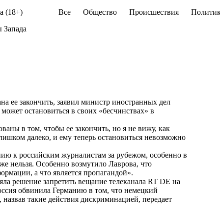
а (18+)
Все
Общество
Происшествия
Политик
ы Запада
на ее закончить, заявил министр иностранных дел
е может остановиться в своих «бесчинствах» в
аны в том, чтобы ее закончить, но я не вижу, как
слишком далеко, и ему теперь остановиться невозможно
нию к российским журналистам за рубежом, особенно в
уже нельзя. Особенно возмутило Лаврова, что
ормации, а что является пропагандой».
няла решение запретить вещание телеканала RT DE на
оссия обвинила Германию в том, что немецкий
, назвав такие действия дискриминацией, передает