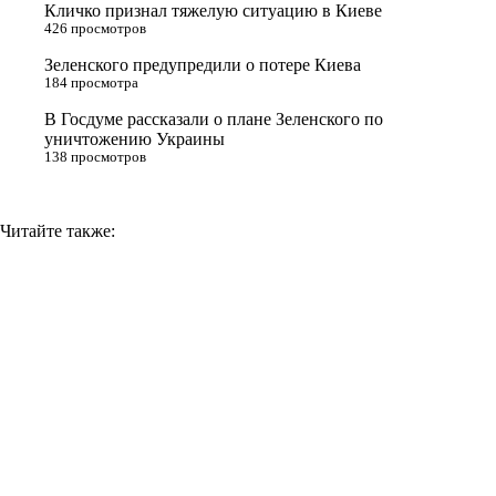
Кличко признал тяжелую ситуацию в Киеве
n
426 просмотров
i
Зеленского предупредили о потере Киева
184 просмотра
k
i
В Госдуме рассказали о плане Зеленского по
уничтожению Украины
138 просмотров
Читайте также: