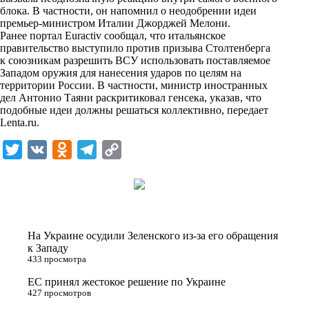
n
блока. В частности, он напомнил о неодобрении идеи
i
премьер-министром Италии Джорджей Мелони.
Ранее портал Euractiv сообщал, что итальянское
k
правительство выступило против призыва Столтенберга
к союзникам разрешить ВСУ использовать поставляемое
i
Западом оружия для нанесения ударов по целям на
территории России. В частности, министр иностранных
дел Антонио Таяни раскритиковал генсека, указав, что
подобные идеи должны решаться коллективно, передает
Lenta.ru
.
T
V
O
T
C
w
K
d
e
o
i
n
l
p
t
o
e
y
t
k
g
L
На Украине осудили Зеленского из-за его обращения
e
l
r
i
к Западу
433 просмотра
r
a
a
n
ЕС принял жестокое решение по Украине
s
m
k
427 просмотров
s