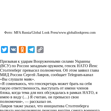
Фото: MFA Russia/Global Look Press/www.globallookpress.com
T
V
O
T
C
w
K
d
e
o
Призывая к ударам Вооруженными силами Украины
i
n
l
p
(ВСУ) по России западным оружием, генсек НАТО Йенс
Столтенберг превысил полномочия. Об этом заявил глава
t
o
e
y
МИД России Сергей Лавров, сообщает Telegram-канал
t
k
g
L
«Вы слушали маяк».
«Я сомневаюсь, что генсекретарь может брать на себя
e
l
r
i
такую ответственность, выступать от имени членов
r
a
a
n
блока, когда тема для них обсуждалась в рамках НАТО, я
имею в виду (…) Я считаю, он превысил свои
s
m
k
полномочия», — рассказал он.
s
Лавров также указал, что инициатива Столтенберга
вызвала неоднозначную реакцию внутри самого военного