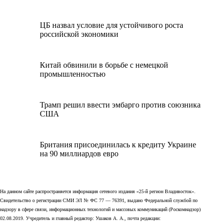
ЦБ назвал условие для устойчивого роста
российской экономики
Китай обвинили в борьбе с немецкой
промышленностью
Трамп решил ввести эмбарго против союзника
США
Британия присоединилась к кредиту Украине
на 90 миллиардов евро
На данном сайте распространяется информация сетевого издания «25-й регион Владивосток».
Свидетельство о регистрации СМИ ЭЛ № ФС 77 — 76391, выдано Федеральной службой по
надзору в сфере связи, информационных технологий и массовых коммуникаций (Роскомнадзор)
02.08.2019. Учредитель и главный редактор: Ушаков А. А., почта редакции: