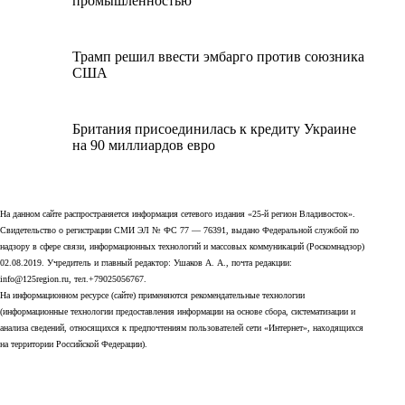
промышленностью
Трамп решил ввести эмбарго против союзника
США
Британия присоединилась к кредиту Украине
на 90 миллиардов евро
На данном сайте распространяется информация сетевого издания «25-й регион Владивосток».
Свидетельство о регистрации СМИ ЭЛ № ФС 77 — 76391, выдано Федеральной службой по
надзору в сфере связи, информационных технологий и массовых коммуникаций (Роскомнадзор)
02.08.2019. Учредитель и главный редактор: Ушаков А. А., почта редакции:
info@125region.ru, тел.+79025056767.
На информационном ресурсе (сайте) применяются рекомендательные технологии
(информационные технологии предоставления информации на основе сбора, систематизации и
анализа сведений, относящихся к предпочтениям пользователей сети «Интернет», находящихся
на территории Российской Федерации).