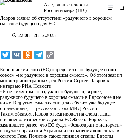
Перейти
Актуальные новости
к
России и мира (18+)
сути
Лавров заявил об отсутствии «радужного в хорошем
смысле» будущего для ЕС
22:08 - 28.12.2023
T
V
O
T
C
w
K
d
e
o
Европейский союз (ЕС) определил свое будущее и оно
i
n
l
p
совсем «не радужное в хорошем смысле». Об этом заявил
министр иностранных дел России Сергей Лавров в
t
o
e
y
интервью
РИА Новости
.
t
k
g
L
«Я не вижу такого радужного будущего, вернее,
радужного будущего в хорошем смысле в Евросоюзе я не
e
l
r
i
вижу. В других смыслах они для себя это уже будущее
r
a
a
n
определили», — рассказал глава МИД России.
Таким образом Лавров отреагировал на слова главы
s
m
k
внешнеполитической службы ЕС Жозепа Борреля,
s
заявившего ранее, что ЕС будет «безвозвратно испорчен»
в случае поражения Украины и сохранения конфликта в
n
секторе Газа. Политик также призвал страны Европы