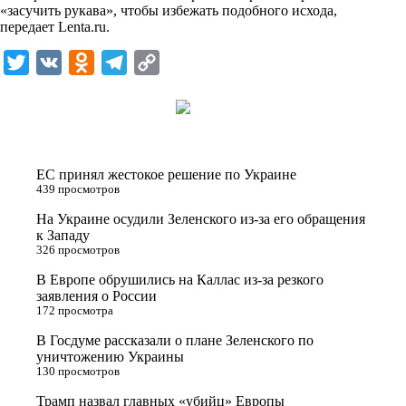
i
«засучить рукава», чтобы избежать подобного исхода,
передает
Lenta.ru
.
k
i
T
V
O
T
C
w
K
d
e
o
i
n
l
p
t
o
e
y
t
k
g
L
ЕС принял жестокое решение по Украине
e
l
r
i
439 просмотров
r
a
a
n
На Украине осудили Зеленского из-за его обращения
к Западу
s
m
k
326 просмотров
s
В Европе обрушились на Каллас из-за резкого
n
заявления о России
172 просмотра
i
В Госдуме рассказали о плане Зеленского по
k
уничтожению Украины
i
130 просмотров
Трамп назвал главных «убийц» Европы