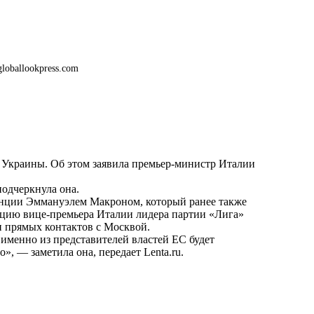
globallookpress.com
 Украины. Об этом заявила премьер-министр Италии
подчеркнула она.
анции Эммануэлем Макроном, который ранее также
зицию вице-премьера Италии лидера партии «Лига»
и прямых контактов с Москвой.
именно из представителей властей ЕС будет
о», — заметила она, передает
Lenta.ru
.