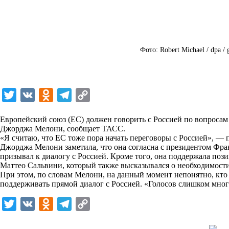
Фото: Robert Michael / dpa / 
T
V
O
T
C
w
K
d
e
o
Европейский союз (ЕС) должен говорить с Россией по вопросам
i
n
l
p
Джорджа Мелони, сообщает
ТАСС
.
«Я считаю, что ЕС тоже пора начать переговоры с Россией», — 
t
o
e
y
Джорджа Мелони заметила, что она согласна с президентом Фр
t
k
g
L
призывал к диалогу с Россией. Кроме того, она поддержала по
Маттео Сальвини, который также высказывался о необходимост
e
l
r
i
При этом, по словам Мелони, на данный момент непонятно, кто 
r
a
a
n
поддерживать прямой диалог с Россией. «Голосов слишком мног
s
m
k
T
V
O
T
C
s
w
K
d
e
o
n