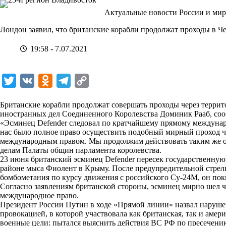
Перейти
Актуальные новости России и мир
к
сути
Лондон заявил, что британские корабли продолжат проходы в Ч
19:58 - 7.07.2021
T
V
O
T
C
w
K
d
e
o
Британские корабли продолжат совершать проходы через терри
i
n
l
p
иностранных дел Соединенного Королевства Доминик Рааб, со
«Эсминец Defender следовал по кратчайшему прямому междунар
t
o
e
y
нас было полное право осуществить подобный мирный проход ч
t
k
g
L
международным правом. Мы продолжим действовать таким же об
делам Палаты общин парламента королевства.
e
l
r
i
23 июня британский эсминец Defender пересек государственную
r
a
a
n
районе мыса Фиолент в Крыму. После предупредительной стрель
бомбометания по курсу движения с российского Су-24М, он по
s
m
k
Согласно заявлениям британской стороны, эсминец мирно шел 
s
международное право.
Президент России Путин в ходе «Прямой линии» назвал наруш
n
провокацией, в которой участвовала как британская, так и амер
i
военные цели: пытался выяснить действия ВС РФ по пресечени