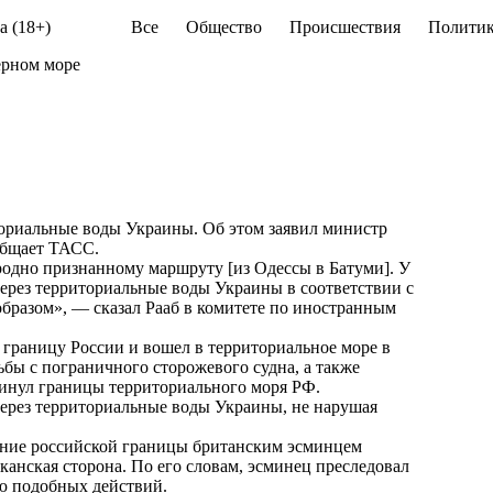
а (18+)
Все
Общество
Происшествия
Политик
ерном море
ториальные воды Украины. Об этом заявил министр
общает
ТАСС
.
одно признанному маршруту [из Одессы в Батуми]. У
ерез территориальные воды Украины в соответствии с
разом», — сказал Рааб в комитете по иностранным
 границу России и вошел в территориальное море в
бы с пограничного сторожевого судна, а также
кинул границы территориального моря РФ.
через территориальные воды Украины, не нарушая
ение российской границы британским эсминцем
иканская сторона. По его словам, эсминец преследовал
ю подобных действий.