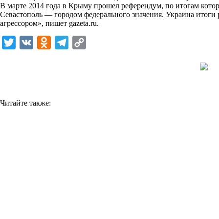
В марте 2014 года в Крыму прошел референдум, по итогам котор
k
Севастополь — городом федерального значения. Украина итоги 
агрессором», пишет
i
gazeta.ru
.
T
V
O
T
C
w
K
d
e
o
i
n
l
p
t
o
e
y
t
k
g
L
Читайте также:
e
l
r
i
r
a
a
n
s
m
k
s
n
i
k
i