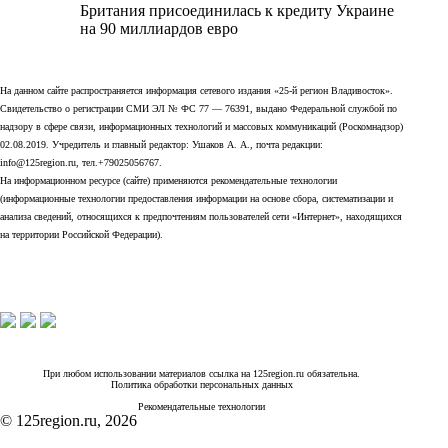
Британия присоединилась к кредиту Украине
на 90 миллиардов евро
На данном сайте распространяется информация сетевого издания «25-й регион Владивосток».
Свидетельство о регистрации СМИ ЭЛ № ФС 77 — 76391, выдано Федеральной службой по
надзору в сфере связи, информационных технологий и массовых коммуникаций (Роскомнадзор)
02.08.2019. Учредитель и главный редактор: Ушаков А. А., почта редакции:
info@125region.ru, тел.+79025056767.
На информационном ресурсе (сайте) применяются рекомендательные технологии
(информационные технологии предоставления информации на основе сбора, систематизации и
анализа сведений, относящихся к предпочтениям пользователей сети «Интернет», находящихся
на территории Российской Федерации).
При любом использовании материалов ссылка на 125region.ru обязательна.
Политика обработки персональных данных
Рекомендательные технологии
© 125region.ru, 2026