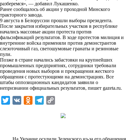
i
разберемся», — добавил Лукашенко.
Ранее сообщалось об акции у проходной Минского
k
тракторного завода.
9 августа в Белоруссии прошли выборы президента.
i
После закрытия избирательных участков в республике
начались массовые акции протеста против
фальсификаций результатов. В ходе протестов милиция и
внутренние войска применяли против демонстрантов
слезоточивый газ, светошумовые гранаты и резиновые
пули.
Позже в стране начались забастовки на крупнейших
промышленных предприятиях, сотрудники требовали
проведения новых выборов и прекращения жесткого
обращения с протестующими на демонстрациях. Все
штабы оппозиционных кандидатов заявили о
непризнании официальных результатов, пишет
gazeta.ru
.
T
V
O
T
C
w
K
d
e
o
i
n
l
p
t
o
e
y
t
k
g
L
На Украине осудили Зеленского из-за его обращения