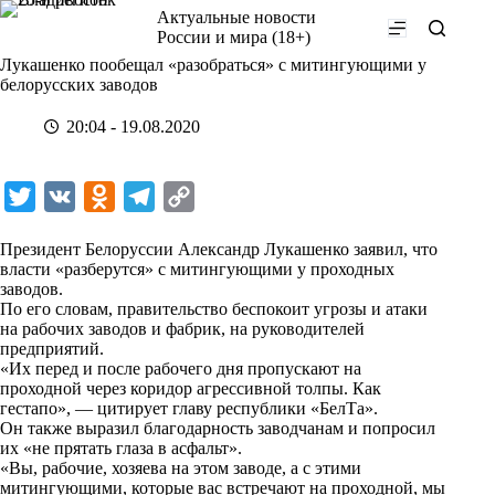
Перейти
Актуальные новости
к
России и мира (18+)
сути
Лукашенко пообещал «разобраться» с митингующими у
белорусских заводов
20:04 - 19.08.2020
T
V
O
T
C
w
K
d
e
o
Президент Белоруссии Александр Лукашенко заявил, что
i
n
l
p
власти «разберутся» с митингующими у проходных
заводов.
t
o
e
y
По его словам, правительство беспокоит угрозы и атаки
t
k
g
L
на рабочих заводов и фабрик, на руководителей
предприятий.
e
l
r
i
«Их перед и после рабочего дня пропускают на
r
a
a
n
проходной через коридор агрессивной толпы. Как
гестапо», — цитирует главу республики
«БелТа»
.
s
m
k
Он также выразил благодарность заводчанам и попросил
s
их «не прятать глаза в асфальт».
«Вы, рабочие, хозяева на этом заводе, а с этими
n
митингующими, которые вас встречают на проходной, мы