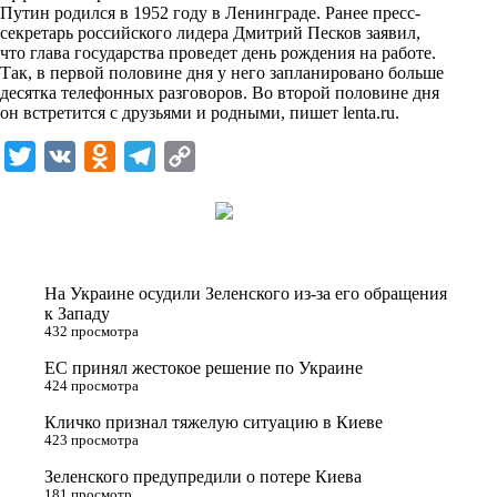
Путин родился в 1952 году в Ленинграде. Ранее пресс-
k
секретарь российского лидера Дмитрий Песков заявил,
что глава государства проведет день рождения на работе.
i
Так, в первой половине дня у него запланировано больше
десятка телефонных разговоров. Во второй половине дня
он встретится с друзьями и родными, пишет
lenta.ru
.
T
V
O
T
C
w
K
d
e
o
i
n
l
p
t
o
e
y
t
k
g
L
На Украине осудили Зеленского из-за его обращения
e
l
r
i
к Западу
432 просмотра
r
a
a
n
ЕС принял жестокое решение по Украине
s
m
k
424 просмотра
s
Кличко признал тяжелую ситуацию в Киеве
n
423 просмотра
i
Зеленского предупредили о потере Киева
181 просмотр