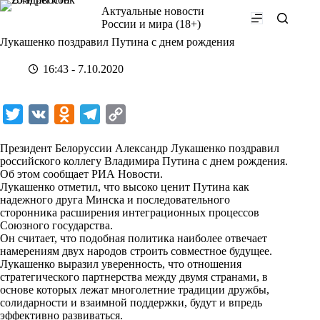
Перейти
Актуальные новости
к
России и мира (18+)
сути
Лукашенко поздравил Путина с днем рождения
16:43 - 7.10.2020
T
V
O
T
C
w
K
d
e
o
Президент Белоруссии Александр Лукашенко поздравил
i
n
l
p
российского коллегу Владимира Путина с днем рождения.
Об этом сообщает
t
o
РИА Новости
e
y
.
Лукашенко отметил, что высоко ценит Путина как
t
k
g
L
надежного друга Минска и последовательного
сторонника расширения интеграционных процессов
e
l
r
i
Союзного государства.
r
a
a
n
Он считает, что подобная политика наиболее отвечает
намерениям двух народов строить совместное будущее.
s
m
k
Лукашенко выразил уверенность, что отношения
s
стратегического партнерства между двумя странами, в
основе которых лежат многолетние традиции дружбы,
n
солидарности и взаимной поддержки, будут и впредь
i
эффективно развиваться.