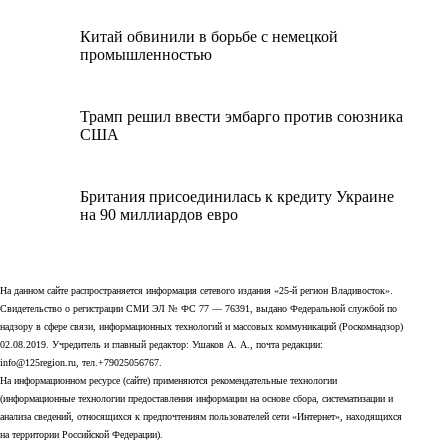
Китай обвинили в борьбе с немецкой
промышленностью
Трамп решил ввести эмбарго против союзника
США
Британия присоединилась к кредиту Украине
на 90 миллиардов евро
На данном сайте распространяется информация сетевого издания «25-й регион Владивосток».
Свидетельство о регистрации СМИ ЭЛ № ФС 77 — 76391, выдано Федеральной службой по
надзору в сфере связи, информационных технологий и массовых коммуникаций (Роскомнадзор)
02.08.2019. Учредитель и главный редактор: Ушаков А. А., почта редакции:
info@125region.ru, тел.+79025056767.
На информационном ресурсе (сайте) применяются рекомендательные технологии
(информационные технологии предоставления информации на основе сбора, систематизации и
анализа сведений, относящихся к предпочтениям пользователей сети «Интернет», находящихся
на территории Российской Федерации).