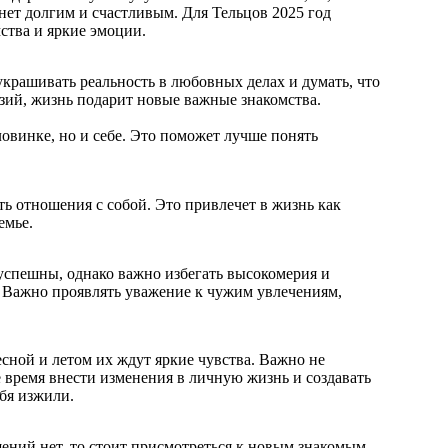
анет долгим и счастливым. Для Тельцов 2025 год
ства и яркие эмоции.
украшивать реальность в любовных делах и думать, что
юзий, жизнь подарит новые важные знакомства.
овинке, но и себе. Это поможет лучше понять
ь отношения с собой. Это привлечет в жизнь как
емье.
 успешны, однако важно избегать высокомерия и
 Важно проявлять уважение к чужим увлечениям,
есной и летом их ждут яркие чувства. Важно не
ое время внести изменения в личную жизнь и создавать
бя изжили.
ений нет, то стоит присмотреться к новым знакомым,