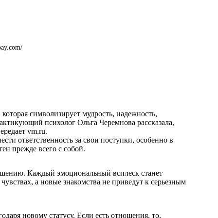
bay.com/
 которая символизирует мудрость, надежность,
практикующий психолог Ольга Черемнова рассказала,
передает
vm.ru
.
ести ответственность за свои поступки, особенно в
тен прежде всего с собой.
решению. Каждый эмоциональный всплеск станет
 чувствах, а новые знакомства не приведут к серьезным
одаря новому статусу. Если есть отношения, то,