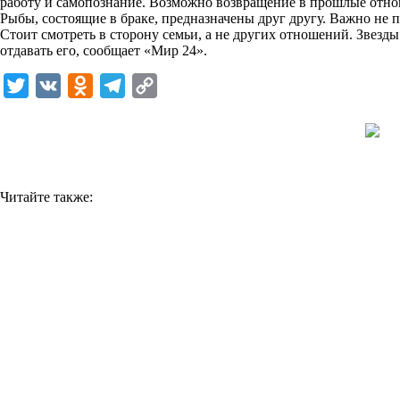
работу и самопознание. Возможно возвращение в прошлые отнош
Рыбы, состоящие в браке, предназначены друг другу. Важно не п
Стоит смотреть в сторону семьи, а не других отношений. Звезды 
отдавать его, сообщает «
Мир 24
».
T
V
O
T
C
w
K
d
e
o
i
n
l
p
t
o
e
y
t
k
g
L
Читайте также:
e
l
r
i
r
a
a
n
s
m
k
s
n
i
k
i