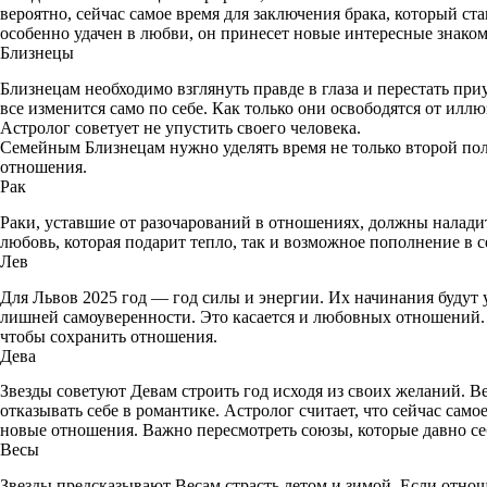
вероятно, сейчас самое время для заключения брака, который ст
i
особенно удачен в любви, он принесет новые интересные знаком
k
Близнецы
i
Близнецам необходимо взглянуть правде в глаза и перестать при
все изменится само по себе. Как только они освободятся от илл
Астролог советует не упустить своего человека.
Семейным Близнецам нужно уделять время не только второй пол
отношения.
Рак
Раки, уставшие от разочарований в отношениях, должны наладит
любовь, которая подарит тепло, так и возможное пополнение в с
Лев
Для Львов 2025 год — год силы и энергии. Их начинания будут
лишней самоуверенности. Это касается и любовных отношений.
чтобы сохранить отношения.
Дева
Звезды советуют Девам строить год исходя из своих желаний. В
отказывать себе в романтике. Астролог считает, что сейчас сам
новые отношения. Важно пересмотреть союзы, которые давно се
Весы
Звезды предсказывают Весам страсть летом и зимой. Если отнош