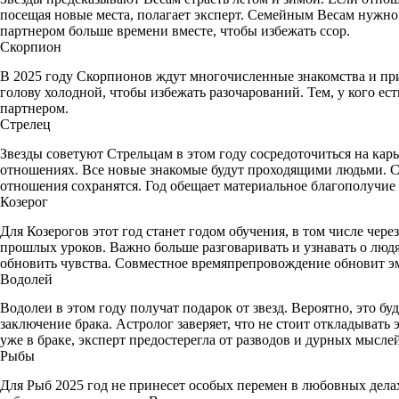
посещая новые места, полагает эксперт. Семейным Весам нужно
партнером больше времени вместе, чтобы избежать ссор.
Скорпион
В 2025 году Скорпионов ждут многочисленные знакомства и п
голову холодной, чтобы избежать разочарований. Тем, у кого ес
партнером.
Стрелец
Звезды советуют Стрельцам в этом году сосредоточиться на кар
отношениях. Все новые знакомые будут проходящими людьми. С
отношения сохранятся. Год обещает материальное благополучие 
Козерог
Для Козерогов этот год станет годом обучения, в том числе через
прошлых уроков. Важно больше разговаривать и узнавать о люд
обновить чувства. Совместное времяпрепровождение обновит э
Водолей
Водолеи в этом году получат подарок от звезд. Вероятно, это б
заключение брака. Астролог заверяет, что не стоит откладывать 
уже в браке, эксперт предостерегла от разводов и дурных мыслей
Рыбы
Для Рыб 2025 год не принесет особых перемен в любовных дела