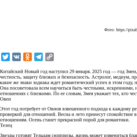
Фото: https://pixa
T
V
O
T
C
w
K
d
e
o
Китайский Новый год наступил 29 января. 2025 год — год Змеи,
i
n
l
p
честность, защиту близких и безопасность. Астролог, медиум, 
какие же знаки зодиака ждет романтический успех в этом году, 
t
o
e
y
Она посоветовала всем научиться быть честными, искренними, н
t
k
g
L
отношениях с близкими. По ее словам, Змея уважает тех, кто чес
Овен
e
l
r
i
r
a
a
n
Этот год потребует от Овнов взвешенного подхода к каждому 
проверкой для отношений. Весна и лето принесут спокойствие в
s
m
k
отношениям. Осень станет прекрасной порой для романтики.
s
Телец
n
Звезды готовят Тельцам сюрпризы, жизнь может измениться благ