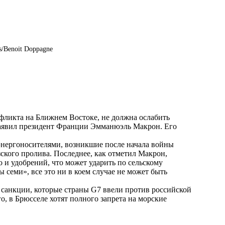
/Benoit Doppagne
нфликта на Ближнем Востоке, не должна ослабить
заявил президент Франции Эмманюэль Макрон. Его
 энергоносителями, возникшие после начала войны
кого пролива. Последнее, как отметил Макрон,
о и удобрений, что может ударить по сельскому
 семи», все это ни в коем случае не может быть
 санкции, которые страны G7 ввели против российской
го, в Брюсселе хотят полного запрета на морские