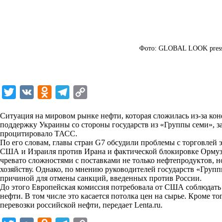
Фото: GLOBAL LOOK press
T
V
O
T
C
w
K
d
e
o
Ситуация на мировом рынке нефти, которая сложилась из-за ко
i
n
l
p
поддержку Украины со стороны государств из «Группы семи», 
процитировало
t
o
ТАСС
e
.
y
По его словам, главы стран G7 обсудили проблемы с торговлей
t
k
g
L
США и Израиля против Ирана и фактической блокировке Ормузс
чревато сложностями с поставками не только нефтепродуктов, н
e
l
r
i
хозяйству. Однако, по мнению руководителей государств «Группы
r
a
a
n
причиной для отмены санкций, введенных против России.
До этого Европейская комиссия потребовала от США соблюдать
s
m
k
нефти. В том числе это касается потолка цен на сырье. Кроме то
s
перевозки российской нефти, передает
Lenta.ru
.
n