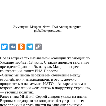
Эммануэль Макрон. Фото: Dwi Anoraganingrum,
globallookpress.com
T
V
O
T
C
w
K
d
e
o
Новая встреча так называемой коалиции желающих по
i
n
l
p
Украине пройдет 13 июля. С таким анонсом выступил
президент Франции Эммануэль Макрон на пресс-
t
o
e
y
конференции, пишет
РИА Новости
.
t
k
g
L
«Сейчас мы вновь переживаем сближение между
европейцами и американцами, и это… должно
e
l
r
i
продолжиться на саммите НАТО в Анкаре, а затем на
r
a
a
n
встрече «коалиции желающих» в поддержку Украины»,
— уточнил политик.
s
m
k
Ранее глава МИД РФ Сергей Лавров указал на планы
s
Европы «подморозить» конфликт без устранения его
первопричин и сразу ввести на Украину воинские