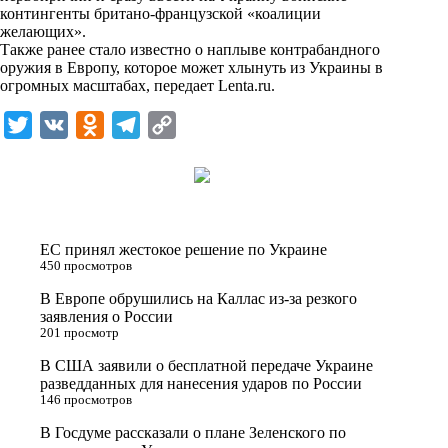
n
контингенты британо-французской «коалиции
i
желающих».
Также ранее стало известно о наплыве контрабандного
k
оружия в Европу, которое может хлынуть из Украины в
огромных масштабах, передает
i
Lenta.ru
.
T
V
O
T
C
w
K
d
e
o
i
n
l
p
t
o
e
y
t
k
g
L
ЕС принял жестокое решение по Украине
e
l
r
i
450 просмотров
r
a
a
n
В Европе обрушились на Каллас из-за резкого
заявления о России
s
m
k
201 просмотр
s
В США заявили о бесплатной передаче Украине
n
разведданных для нанесения ударов по России
146 просмотров
i
В Госдуме рассказали о плане Зеленского по
k