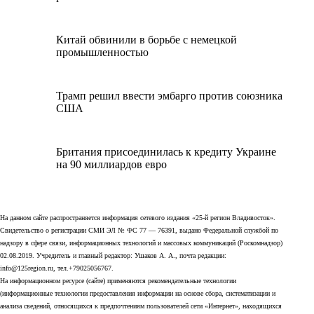
Китай обвинили в борьбе с немецкой
промышленностью
Трамп решил ввести эмбарго против союзника
США
Британия присоединилась к кредиту Украине
на 90 миллиардов евро
На данном сайте распространяется информация сетевого издания «25-й регион Владивосток».
Свидетельство о регистрации СМИ ЭЛ № ФС 77 — 76391, выдано Федеральной службой по
надзору в сфере связи, информационных технологий и массовых коммуникаций (Роскомнадзор)
02.08.2019. Учредитель и главный редактор: Ушаков А. А., почта редакции:
info@125region.ru, тел.+79025056767.
На информационном ресурсе (сайте) применяются рекомендательные технологии
(информационные технологии предоставления информации на основе сбора, систематизации и
анализа сведений, относящихся к предпочтениям пользователей сети «Интернет», находящихся