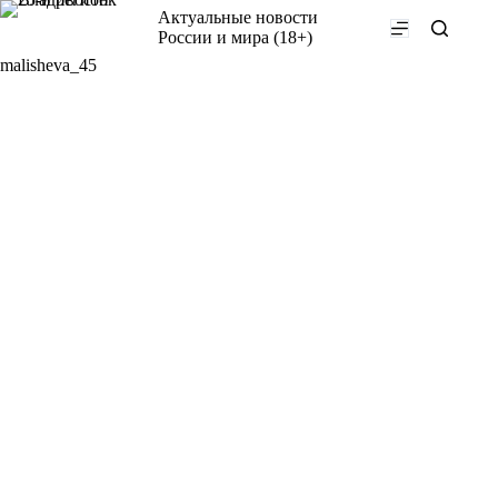
Перейти
Актуальные новости
к
России и мира (18+)
сути
malisheva_45