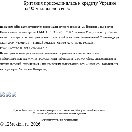
Британия присоединилась к кредиту Украине
на 90 миллиардов евро
На данном сайте распространяется информация сетевого издания «25-й регион Владивосток».
Свидетельство о регистрации СМИ ЭЛ № ФС 77 — 76391, выдано Федеральной службой по
надзору в сфере связи, информационных технологий и массовых коммуникаций (Роскомнадзор)
02.08.2019. Учредитель и главный редактор: Ушаков А. А., почта редакции:
info@125region.ru, тел.+79025056767.
На информационном ресурсе (сайте) применяются рекомендательные технологии
(информационные технологии предоставления информации на основе сбора, систематизации и
анализа сведений, относящихся к предпочтениям пользователей сети «Интернет», находящихся
на территории Российской Федерации).
При любом использовании материалов ссылка на 125region.ru обязательна.
Политика обработки персональных данных
Рекомендательные технологии
© 125region.ru, 2026