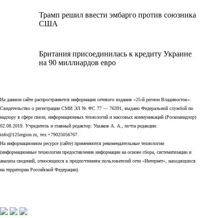
Трамп решил ввести эмбарго против союзника
США
Британия присоединилась к кредиту Украине
на 90 миллиардов евро
На данном сайте распространяется информация сетевого издания «25-й регион Владивосток».
Свидетельство о регистрации СМИ ЭЛ № ФС 77 — 76391, выдано Федеральной службой по
надзору в сфере связи, информационных технологий и массовых коммуникаций (Роскомнадзор)
02.08.2019. Учредитель и главный редактор: Ушаков А. А., почта редакции:
info@125region.ru, тел.+79025056767.
На информационном ресурсе (сайте) применяются рекомендательные технологии
(информационные технологии предоставления информации на основе сбора, систематизации и
анализа сведений, относящихся к предпочтениям пользователей сети «Интернет», находящихся
на территории Российской Федерации).