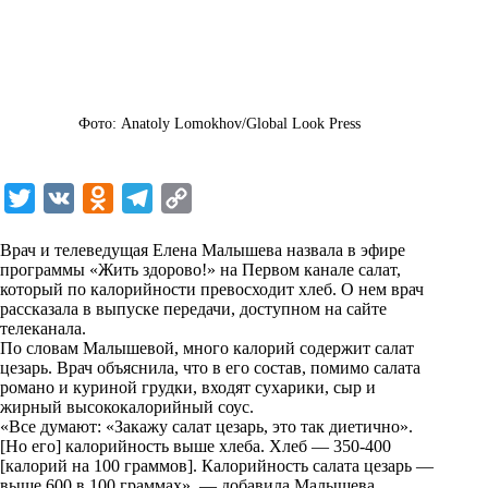
Фото: Anatoly Lomokhov/Global Look Press
T
V
O
T
C
w
K
d
e
o
Врач и телеведущая Елена Малышева назвала в эфире
i
n
l
p
программы «Жить здорово!» на Первом канале салат,
который по калорийности превосходит хлеб. О нем врач
t
o
e
y
рассказала в выпуске передачи, доступном на
сайте
t
k
g
L
телеканала.
По словам Малышевой, много калорий содержит салат
e
l
r
i
цезарь. Врач объяснила, что в его состав, помимо салата
r
a
a
n
романо и куриной грудки, входят сухарики, сыр и
жирный высококалорийный соус.
s
m
k
«Все думают: «Закажу салат цезарь, это так диетично».
s
[Но его] калорийность выше хлеба. Хлеб — 350-400
[калорий на 100 граммов]. Калорийность салата цезарь —
n
выше 600 в 100 граммах», — добавила Малышева,