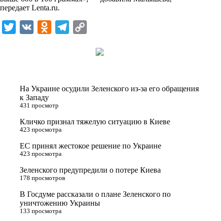
i
передает
Lenta.ru
.
k
T
V
O
T
C
i
w
K
d
e
o
i
n
l
p
t
o
e
y
t
k
g
L
На Украине осудили Зеленского из-за его обращения
e
l
r
i
к Западу
431 просмотр
r
a
a
n
Кличко признал тяжелую ситуацию в Киеве
s
m
k
423 просмотра
s
ЕС принял жестокое решение по Украине
n
423 просмотра
i
Зеленского предупредили о потере Киева
178 просмотров
k
i
В Госдуме рассказали о плане Зеленского по
уничтожению Украины
133 просмотра