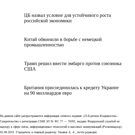
ЦБ назвал условие для устойчивого роста
российской экономики
Китай обвинили в борьбе с немецкой
промышленностью
Трамп решил ввести эмбарго против союзника
США
Британия присоединилась к кредиту Украине
на 90 миллиардов евро
На данном сайте распространяется информация сетевого издания «25-й регион Владивосток».
Свидетельство о регистрации СМИ ЭЛ № ФС 77 — 76391, выдано Федеральной службой по
надзору в сфере связи, информационных технологий и массовых коммуникаций (Роскомнадзор)
02.08.2019. Учредитель и главный редактор: Ушаков А. А., почта редакции: