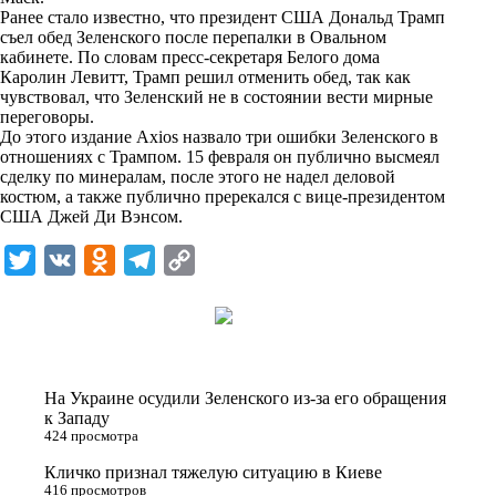
n
Ранее стало известно, что президент США Дональд Трамп
i
съел обед Зеленского после перепалки в Овальном
кабинете. По словам пресс-секретаря Белого дома
k
Каролин Левитт, Трамп решил отменить обед, так как
чувствовал, что Зеленский не в состоянии вести мирные
i
переговоры.
До этого издание Axios назвало три ошибки Зеленского в
отношениях с Трампом. 15 февраля он публично высмеял
сделку по минералам, после этого не надел деловой
костюм, а также публично пререкался с вице-президентом
США Джей Ди Вэнсом.
T
V
O
T
C
w
K
d
e
o
i
n
l
p
t
o
e
y
t
k
g
L
На Украине осудили Зеленского из-за его обращения
e
l
r
i
к Западу
424 просмотра
r
a
a
n
Кличко признал тяжелую ситуацию в Киеве
s
m
k
416 просмотров