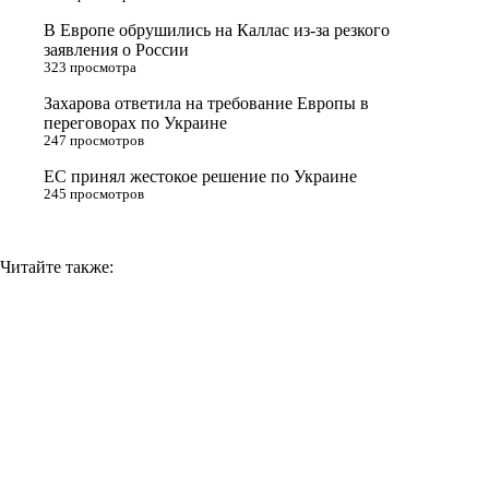
s
В Европе обрушились на Каллас из-за резкого
n
заявления о России
323 просмотра
i
Захарова ответила на требование Европы в
k
переговорах по Украине
i
247 просмотров
ЕС принял жестокое решение по Украине
245 просмотров
Читайте также: