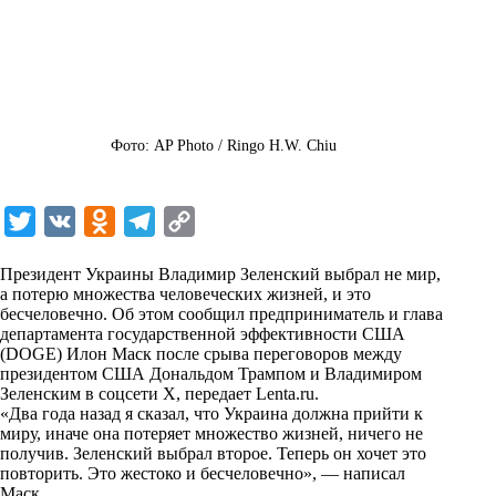
Фото: AP Photo / Ringo H.W. Chiu
T
V
O
T
C
w
K
d
e
o
Президент Украины Владимир Зеленский выбрал не мир,
i
n
l
p
а потерю множества человеческих жизней, и это
бесчеловечно. Об этом сообщил предприниматель и глава
t
o
e
y
департамента государственной эффективности США
t
k
g
L
(DOGE) Илон Маск после срыва переговоров между
президентом США Дональдом Трампом и Владимиром
e
l
r
i
Зеленским в соцсети X, передает
Lenta.ru
.
r
a
a
n
«Два года назад я сказал, что Украина должна прийти к
миру, иначе она потеряет множество жизней, ничего не
s
m
k
получив. Зеленский выбрал второе. Теперь он хочет это
s
повторить. Это жестоко и бесчеловечно», — написал
Маск.