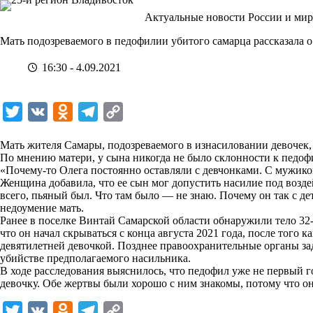
Перейти
Актуальные новости России и мир
к
сути
Мать подозреваемого в педофилии убитого самарца рассказала о
16:30 - 4.09.2021
T
V
O
T
C
w
K
d
e
o
Мать жителя Самары, подозреваемого в изнасиловании девочек,
i
n
l
p
По мнению матери, у сына никогда не было склонности к педофи
«Почему-то Олега постоянно оставляли с девчонками. С мужиком
t
o
e
y
Женщина добавила, что ее сын мог допустить насилие под возде
t
k
g
L
всего, пьяный был. Что там было — не знаю. Почему он так с
недоумение мать.
e
l
r
i
Ранее в поселке Винтай Самарской области обнаружили тело 32
r
a
a
n
что он начал скрываться с конца августа 2021 года, после того 
девятилетней девочкой. Позднее правоохранительные органы за
s
m
k
убийстве предполагаемого насильника.
s
В ходе расследования выяснилось, что педофил уже не первый г
девочку. Обе жертвы были хорошо с ним знакомы, потому что о
n
i
T
V
O
T
C