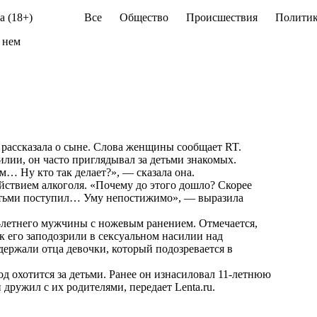
а (18+)
Все
Общество
Происшествия
Политик
 нем
 рассказала о сыне. Слова женщины сообщает
RT
.
лии, он часто приглядывал за детьми знакомых.
… Ну кто так делает?», — сказала она.
йствием алкоголя. «Почему до этого дошло? Скорее
 детьми поступил… Уму непостижимо», — выразила
-летнего мужчины с ножевым ранением. Отмечается,
как его заподозрили в сексуальном насилии над
держали отца девочки, который подозревается в
од охотится за детьми. Ранее он изнасиловал 11-летнюю
н дружил с их родителями, передает
Lenta.ru
.