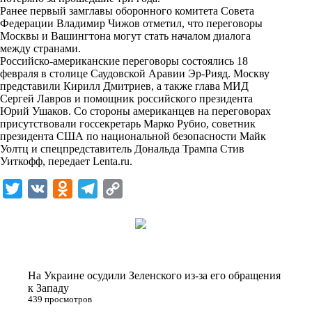
n
Ранее первый замглавы оборонного комитета Совета
i
Федерации Владимир Чижов отметил, что переговоры
Москвы и Вашингтона могут стать началом диалога
k
между странами.
Российско-американские переговоры состоялись 18
i
февраля в столице Саудовской Аравии Эр-Рияд. Москву
представили Кирилл Дмитриев, а также глава МИД
Сергей Лавров и помощник российского президента
Юрий Ушаков. Со стороны американцев на переговорах
присутствовали госсекретарь Марко Рубио, советник
президента США по национальной безопасности Майк
Уолтц и спецпредставитель Дональда Трампа Стив
Уиткофф, передает
Lenta.ru
.
T
V
O
T
C
w
K
d
e
o
i
n
l
p
t
o
e
y
t
k
g
L
На Украине осудили Зеленского из-за его обращения
e
l
r
i
к Западу
439 просмотров
r
a
a
n