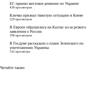
ЕС принял жестокое решение по Украине
s
m
k
439 просмотров
s
Кличко признал тяжелую ситуацию в Киеве
n
229 просмотров
i
В Европе обрушились на Каллас из-за резкого
заявления о России
k
198 просмотров
i
В Госдуме рассказали о плане Зеленского по
уничтожению Украины
142 просмотра
Читайте также: