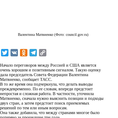
Валентина Матвиенко (Фото: council.gov.ru)
T
V
O
T
C
w
K
d
e
o
Начало переговоров между Россией и США является
i
n
l
p
очень хорошим и позитивным сигналом. Такую оценку
дала председатель Совета Федерации Валентина
t
o
e
y
Матвиенко, сообщает
ТАСС
.
t
k
g
L
В то же время она подчеркнула, что делать выводы
преждевременно. По ее словам, впереди предстоит
e
l
r
i
непростая и сложная работа. В частности, уточнила
r
a
a
n
Матвиенко, сначала нужно выяснить позиции и подходы
двух стран, а затем предстоит поиск приемлемых
s
m
k
решений по тем или иным вопросам.
s
Она также добавила, что между странами многое было
потеряно за прошедшие три года.