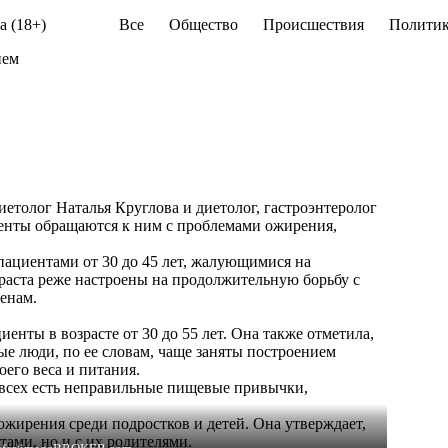
а (18+)
Все
Общество
Происшествия
Политик
ием
етолог Наталья Круглова и диетолог, гастроэнтеролог
циенты обращаются к ним с проблемами ожирения,
 пациентами от 30 до 45 лет, жалующимися на
зраста реже настроены на продолжительную борьбу с
енам.
енты в возрасте от 30 до 55 лет. Она также отметила,
е люди, по ее словам, чаще заняты построением
оего веса и питания.
 всех есть неправильные пищевые привычки,
ожирения среди подростков и детей. Она утверждает,
тами, но и с их родителями.