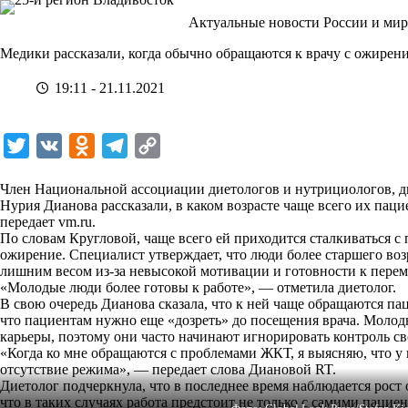
Перейти
Актуальные новости России и мир
к
сути
Медики рассказали, когда обычно обращаются к врачу с ожирен
19:11 - 21.11.2021
T
V
O
T
C
w
K
d
e
o
Член Национальной ассоциации диетологов и нутрициологов, ди
i
n
l
p
Нурия Дианова рассказали, в каком возрасте чаще всего их па
передает
t
vm.ru
.
o
e
y
По словам Кругловой, чаще всего ей приходится сталкиваться с
t
k
g
L
ожирение. Специалист утверждает, что люди более старшего во
лишним весом из-за невысокой мотивации и готовности к перем
e
l
r
i
«Молодые люди более готовы к работе», — отметила диетолог.
r
a
a
n
В свою очередь Дианова сказала, что к ней чаще обращаются паци
что пациентам нужно еще «дозреть» до посещения врача. Молоды
s
m
k
карьеры, поэтому они часто начинают игнорировать контроль св
s
«Когда ко мне обращаются с проблемами ЖКТ, я выясняю, что у
отсутствие режима», — передает слова Диановой
RT
.
n
Диетолог подчеркнула, что в последнее время наблюдается рост 
i
что в таких случаях работа предстоит не только с самими пациен