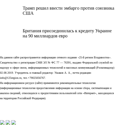
Трамп решил ввести эмбарго против союзника
США
Британия присоединилась к кредиту Украине
на 90 миллиардов евро
На данном сайте распространяется информация сетевого издания «25-й регион Владивосток».
Свидетельство о регистрации СМИ ЭЛ № ФС 77 — 76391, выдано Федеральной службой по
надзору в сфере связи, информационных технологий и массовых коммуникаций (Роскомнадзор)
02.08.2019. Учредитель и главный редактор: Ушаков А. А., почта редакции:
info@125region.ru, тел.+79025056767.
На информационном ресурсе (сайте) применяются рекомендательные технологии
(информационные технологии предоставления информации на основе сбора, систематизации и
анализа сведений, относящихся к предпочтениям пользователей сети «Интернет», находящихся
на территории Российской Федерации).