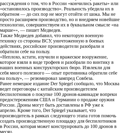
i
рассуждения о том, что в России «кончились ракеты» или
«остановилось производство». Реальность убедила их в
k
обратном — до сих пор не могут отойти от шока. Мы не
просто расширяем производство, но и внедряем новейшие
i
технологии, совершенствуем их в буквальном смысле «на
марше»», — пишет Медведев.
Также Медведев добавил, что некоторую военную
технику со стороны ВСУ, уничтоженную в боевых
действиях, российские производители разобрали и
обратили себе на пользу.
«Неплохо, кстати, изучили и вражеское вооружение,
которое взяли в виде трофеев и разобрали по винтику в
наших военных конструкторских бюро. Извлекли для
себя много полезного — опыт противника обратили себе
на пользу», — резюмировал зампред Совбеза.
Ранее немецкое издание Der Spiegel сообщало, что Москва
ведет переговоры с китайским производителем
беспилотников о покупке 100 дронов-камикадзе вопреки
предостережениям США и Германии о продаже оружия
России. Дроны могут быть доставлены в РФ уже к
апрелю. Кроме того, Der Spiegel указывает, что
производитель в рамках следующего этапа готов помочь
создать производственную площадку для беспилотников
в России, которая может конструировать до 100 дронов в
месяц.