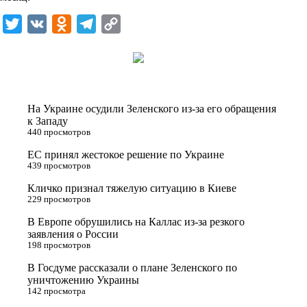
T
V
O
T
C
w
K
d
e
o
i
n
l
p
t
o
e
y
t
k
g
L
На Украине осудили Зеленского из-за его обращения
e
l
r
i
к Западу
440 просмотров
r
a
a
n
ЕС принял жестокое решение по Украине
s
m
k
439 просмотров
s
Кличко признал тяжелую ситуацию в Киеве
n
229 просмотров
i
В Европе обрушились на Каллас из-за резкого
заявления о России
k
198 просмотров
i
В Госдуме рассказали о плане Зеленского по
уничтожению Украины
142 просмотра