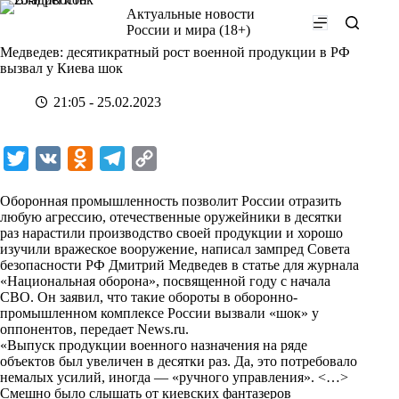
Перейти
Актуальные новости
к
России и мира (18+)
сути
Медведев: десятикратный рост военной продукции в РФ
вызвал у Киева шок
21:05 - 25.02.2023
T
V
O
T
C
w
K
d
e
o
Оборонная промышленность позволит России отразить
i
n
l
p
любую агрессию, отечественные оружейники в десятки
раз нарастили производство своей продукции и хорошо
t
o
e
y
изучили вражеское вооружение, написал зампред Совета
t
k
g
L
безопасности РФ Дмитрий Медведев в статье для журнала
«Национальная оборона», посвященной году с начала
e
l
r
i
СВО. Он заявил, что такие обороты в оборонно-
r
a
a
n
промышленном комплексе России вызвали «шок» у
оппонентов, передает
News.ru
.
s
m
k
«Выпуск продукции военного назначения на ряде
s
объектов был увеличен в десятки раз. Да, это потребовало
немалых усилий, иногда — «ручного управления». <…>
n
Смешно было слышать от киевских фантазеров