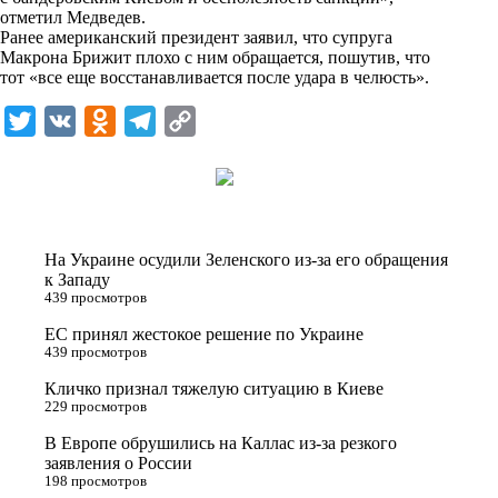
n
отметил Медведев.
i
Ранее американский президент заявил, что супруга
Макрона Брижит плохо с ним обращается, пошутив, что
k
тот «все еще восстанавливается после удара в челюсть».
i
T
V
O
T
C
w
K
d
e
o
i
n
l
p
t
o
e
y
t
k
g
L
На Украине осудили Зеленского из-за его обращения
e
l
r
i
к Западу
439 просмотров
r
a
a
n
ЕС принял жестокое решение по Украине
s
m
k
439 просмотров
s
Кличко признал тяжелую ситуацию в Киеве
n
229 просмотров
i
В Европе обрушились на Каллас из-за резкого
заявления о России
k
198 просмотров
i