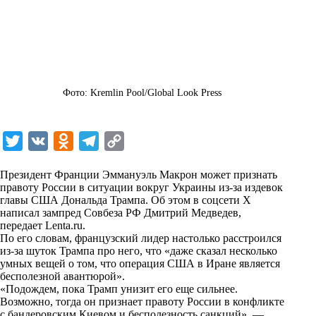
Фото: Kremlin Pool/Global Look Press
T
V
O
T
C
w
K
d
e
o
Президент Франции Эммануэль Макрон может признать
i
n
l
p
правоту России в ситуации вокруг Украины из-за издевок
главы США Дональда Трампа. Об этом в соцсети X
t
o
e
y
написал зампред Совбеза РФ Дмитрий Медведев,
t
k
g
L
передает
Lenta.ru
.
По его словам, французский лидер настолько расстроился
e
l
r
i
из-за шуток Трампа про него, что «даже сказал несколько
r
a
a
n
умных вещей о том, что операция США в Иране является
бесполезной авантюрой».
s
m
k
«Подождем, пока Трамп унизит его еще сильнее.
s
Возможно, тогда он признает правоту России в конфликте
с бандеровским Киевом и бесполезность санкций», —