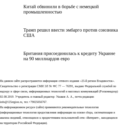
Китай обвинили в борьбе с немецкой
промышленностью
Трамп решил ввести эмбарго против союзника
США
Британия присоединилась к кредиту Украине
на 90 миллиардов евро
На данном сайте распространяется информация сетевого издания «25-й регион Владивосток».
Свидетельство о регистрации СМИ ЭЛ № ФС 77 — 76391, выдано Федеральной службой по
надзору в сфере связи, информационных технологий и массовых коммуникаций (Роскомнадзор)
02.08.2019. Учредитель и главный редактор: Ушаков А. А., почта редакции:
info@125region.ru, тел.+79025056767.
На информационном ресурсе (сайте) применяются рекомендательные технологии
(информационные технологии предоставления информации на основе сбора, систематизации и
анализа сведений, относящихся к предпочтениям пользователей сети «Интернет», находящихся
на территории Российской Федерации).