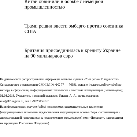
Китай обвинили в борьбе с немецкой
промышленностью
Трамп решил ввести эмбарго против союзника
США
Британия присоединилась к кредиту Украине
на 90 миллиардов евро
На данном сайте распространяется информация сетевого издания «25-й регион Владивосток».
Свидетельство о регистрации СМИ ЭЛ № ФС 77 — 76391, выдано Федеральной службой по
надзору в сфере связи, информационных технологий и массовых коммуникаций (Роскомнадзор)
02.08.2019. Учредитель и главный редактор: Ушаков А. А., почта редакции:
info@125region.ru, тел.+79025056767.
На информационном ресурсе (сайте) применяются рекомендательные технологии
(информационные технологии предоставления информации на основе сбора, систематизации и
анализа сведений, относящихся к предпочтениям пользователей сети «Интернет», находящихся
на территории Российской Федерации).