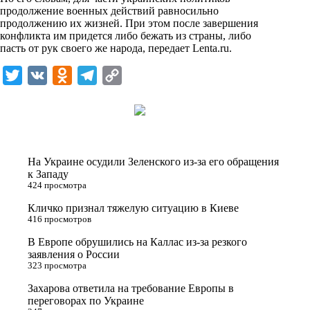
n
продолжение военных действий равносильно
i
продолжению их жизней. При этом после завершения
конфликта им придется либо бежать из страны, либо
k
пасть от рук своего же народа, передает
Lenta.ru
.
i
T
V
O
T
C
w
K
d
e
o
i
n
l
p
t
o
e
y
t
k
g
L
На Украине осудили Зеленского из-за его обращения
e
l
r
i
к Западу
424 просмотра
r
a
a
n
Кличко признал тяжелую ситуацию в Киеве
s
m
k
416 просмотров
s
В Европе обрушились на Каллас из-за резкого
n
заявления о России
323 просмотра
i
Захарова ответила на требование Европы в
k
переговорах по Украине
i