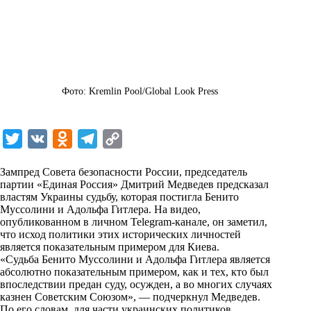
Фото: Kremlin Pool/Global Look Press
T
V
O
T
C
w
K
d
e
o
Зампред Совета безопасности России, председатель
i
n
l
p
партии «Единая Россия» Дмитрий Медведев предсказал
властям Украины судьбу, которая постигла Бенито
t
o
e
y
Муссолини и Адольфа Гитлера. На видео,
t
k
g
L
опубликованном в личном Telegram-канале, он заметил,
что исход политики этих исторических личностей
e
l
r
i
является показательным примером для Киева.
r
a
a
n
«Судьба Бенито Муссолини и Адольфа Гитлера является
абсолютно показательным примером, как и тех, кто был
s
m
k
впоследствии предан суду, осужден, а во многих случаях
s
казнен Советским Союзом», — подчеркнул Медведев.
По его словам, для части украинских политиков