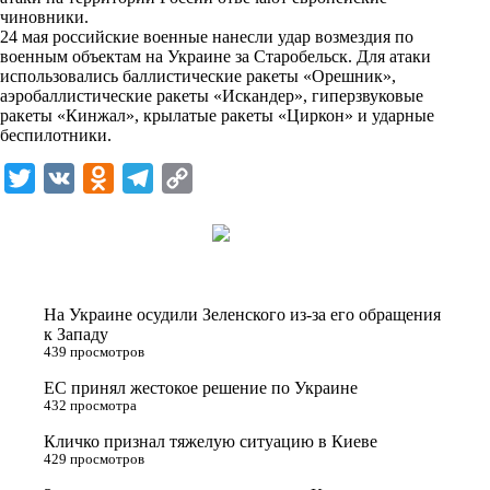
n
чиновники.
i
24 мая российские военные нанесли удар возмездия по
военным объектам на Украине за Старобельск. Для атаки
k
использовались баллистические ракеты «Орешник»,
аэробаллистические ракеты «Искандер», гиперзвуковые
i
ракеты «Кинжал», крылатые ракеты «Циркон» и ударные
беспилотники.
T
V
O
T
C
w
K
d
e
o
i
n
l
p
t
o
e
y
t
k
g
L
На Украине осудили Зеленского из-за его обращения
e
l
r
i
к Западу
439 просмотров
r
a
a
n
ЕС принял жестокое решение по Украине
s
m
k
432 просмотра
s
Кличко признал тяжелую ситуацию в Киеве
n
429 просмотров
i