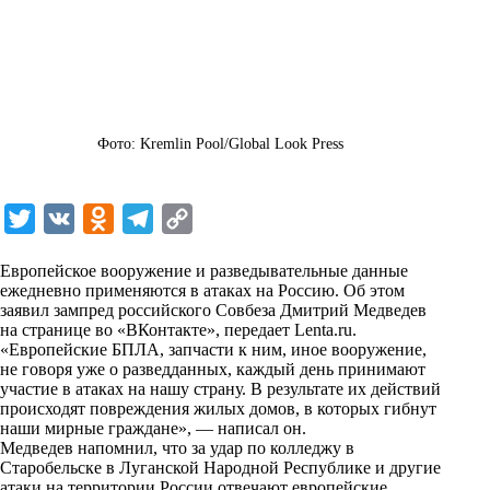
Фото: Kremlin Pool/Global Look Press
T
V
O
T
C
w
K
d
e
o
Европейское вооружение и разведывательные данные
i
n
l
p
ежедневно применяются в атаках на Россию. Об этом
заявил зампред российского Совбеза Дмитрий Медведев
t
o
e
y
на странице во «ВКонтакте», передает
Lenta.ru
.
t
k
g
L
«Европейские БПЛА, запчасти к ним, иное вооружение,
не говоря уже о разведданных, каждый день принимают
e
l
r
i
участие в атаках на нашу страну. В результате их действий
r
a
a
n
происходят повреждения жилых домов, в которых гибнут
наши мирные граждане», — написал он.
s
m
k
Медведев напомнил, что за удар по колледжу в
s
Старобельске в Луганской Народной Республике и другие
атаки на территории России отвечают европейские