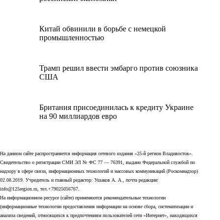
Китай обвинили в борьбе с немецкой
промышленностью
Трамп решил ввести эмбарго против союзника
США
Британия присоединилась к кредиту Украине
на 90 миллиардов евро
На данном сайте распространяется информация сетевого издания «25-й регион Владивосток».
Свидетельство о регистрации СМИ ЭЛ № ФС 77 — 76391, выдано Федеральной службой по
надзору в сфере связи, информационных технологий и массовых коммуникаций (Роскомнадзор)
02.08.2019. Учредитель и главный редактор: Ушаков А. А., почта редакции:
info@125region.ru, тел.+79025056767.
На информационном ресурсе (сайте) применяются рекомендательные технологии
(информационные технологии предоставления информации на основе сбора, систематизации и
анализа сведений, относящихся к предпочтениям пользователей сети «Интернет», находящихся