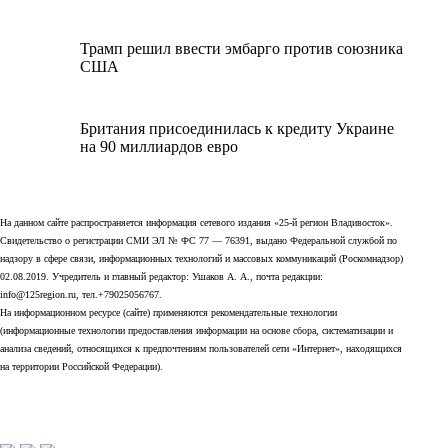
Трамп решил ввести эмбарго против союзника
США
Британия присоединилась к кредиту Украине
на 90 миллиардов евро
На данном сайте распространяется информация сетевого издания «25-й регион Владивосток».
Свидетельство о регистрации СМИ ЭЛ № ФС 77 — 76391, выдано Федеральной службой по
надзору в сфере связи, информационных технологий и массовых коммуникаций (Роскомнадзор)
02.08.2019. Учредитель и главный редактор: Ушаков А. А., почта редакции:
info@125region.ru, тел.+79025056767.
На информационном ресурсе (сайте) применяются рекомендательные технологии
(информационные технологии предоставления информации на основе сбора, систематизации и
анализа сведений, относящихся к предпочтениям пользователей сети «Интернет», находящихся
на территории Российской Федерации).