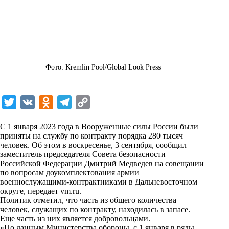
Фото: Kremlin Pool/Global Look Press
T
V
O
T
C
w
K
d
e
o
С 1 января 2023 года в Вооруженные силы России были
i
n
l
p
приняты на службу по контракту порядка 280 тысяч
человек. Об этом в воскресенье, 3 сентября, сообщил
t
o
e
y
заместитель председателя Совета безопасности
t
k
g
L
Российской Федерации Дмитрий Медведев на совещании
по вопросам доукомплектования армии
e
l
r
i
военнослужащими-контрактниками в Дальневосточном
r
a
a
n
округе, передает
vm.ru
.
Политик отметил, что часть из общего количества
s
m
k
человек, служащих по контракту, находилась в запасе.
s
Еще часть из них является добровольцами.
«По данным Министерства обороны, с 1 января в ряды