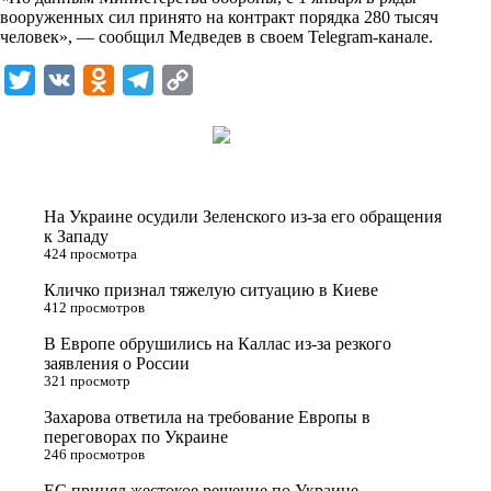
n
вооруженных сил принято на контракт порядка 280 тысяч
i
человек», — сообщил Медведев в своем Telegram-канале.
k
T
V
O
T
C
i
w
K
d
e
o
i
n
l
p
t
o
e
y
t
k
g
L
На Украине осудили Зеленского из-за его обращения
e
l
r
i
к Западу
424 просмотра
r
a
a
n
Кличко признал тяжелую ситуацию в Киеве
s
m
k
412 просмотров
s
В Европе обрушились на Каллас из-за резкого
n
заявления о России
321 просмотр
i
Захарова ответила на требование Европы в
k
переговорах по Украине
i
246 просмотров
ЕС принял жестокое решение по Украине