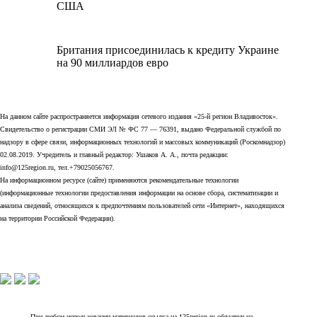
США
Британия присоединилась к кредиту Украине
на 90 миллиардов евро
На данном сайте распространяется информация сетевого издания «25-й регион Владивосток».
Свидетельство о регистрации СМИ ЭЛ № ФС 77 — 76391, выдано Федеральной службой по
надзору в сфере связи, информационных технологий и массовых коммуникаций (Роскомнадзор)
02.08.2019. Учредитель и главный редактор: Ушаков А. А., почта редакции:
info@125region.ru, тел.+79025056767.
На информационном ресурсе (сайте) применяются рекомендательные технологии
(информационные технологии предоставления информации на основе сбора, систематизации и
анализа сведений, относящихся к предпочтениям пользователей сети «Интернет», находящихся
на территории Российской Федерации).
При любом использовании материалов ссылка на 125region.ru обязательна.