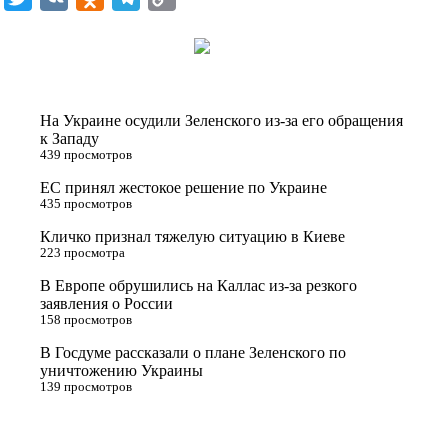
k
w
K
d
e
o
i
i
n
l
p
t
o
e
y
t
k
g
L
На Украине осудили Зеленского из-за его обращения
e
l
r
i
к Западу
439 просмотров
r
a
a
n
ЕС принял жестокое решение по Украине
s
m
k
435 просмотров
s
Кличко признал тяжелую ситуацию в Киеве
n
223 просмотра
i
В Европе обрушились на Каллас из-за резкого
заявления о России
k
158 просмотров
i
В Госдуме рассказали о плане Зеленского по
уничтожению Украины
139 просмотров