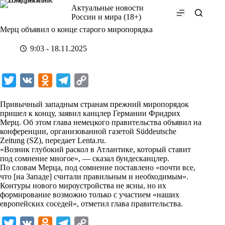
Перейти
Актуальные новости
к
России и мира (18+)
сути
Мерц объявил о конце старого миропорядка
9:03 - 18.11.2025
T
V
O
T
C
w
K
d
e
o
Привычный западным странам прежний миропорядок
i
n
l
p
пришел к концу, заявил канцлер Германии Фридрих
Мерц. Об этом глава немецкого правительства объявил на
t
o
e
y
конференции, организованной газетой Süddeutsche
t
k
g
L
Zeitung (SZ), передает
Lenta.ru
.
«Возник глубокий раскол в Атлантике, который ставит
e
l
r
i
под сомнение многое», — сказал бундесканцлер.
r
a
a
n
По словам Мерца, под сомнение поставлено «почти все,
что [на Западе] считали правильным и необходимым».
s
m
k
Контуры нового мироустройства не ясны, но их
s
формирование возможно только с участием «наших
европейских соседей», отметил глава правительства.
n
i
T
V
O
T
C