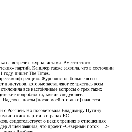
вья на встрече с журналистами. Вместо этого
ских» партий. Канцлер также заявила, что в состоянии
1 году, пишет The Times.
 пресс-конференцию. Журналистов больше всего
от приступов, которые заставляют ее трястись всем
 отклонила все настойчивые вопросы о трех таких
ицинские подробности, заявив следующее:
. Надеюсь, потом [после моей отставки] начнется
ий с Россией. Но посоветовала Владимиру Путину
пулистские» партии в странах ЕС.
ель свидетельствует о неких трениях в отношениях
дер Ляйен заявила, что проект «Северный поток— 2»
 — пишет
Рамблер
.