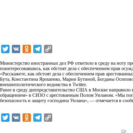
T
V
O
T
C
w
K
d
e
o
Министерство иностранных дел РФ ответило в среду на ноту пр
i
n
l
p
поинтересовавшись, как обстоят дела с обеспечением прав осу
«Расскажете, как обстоят дела с обеспечением прав арестова
t
o
e
y
Бута, Константина Ярошенко, Марии Бутиной, Богданы Осипов
t
k
g
L
внешнеполитического ведомства в Twitter.
Ранее в среду диппредставительство США в Москве направило 
e
l
r
i
обращением» в СИЗО с арестованным Полом Уиланом. «Мы попр
r
a
a
n
безопасность и защиту господина Уилана», — отмечается в сооб
s
m
k
s
T
V
O
T
C
n
w
K
d
e
o
i