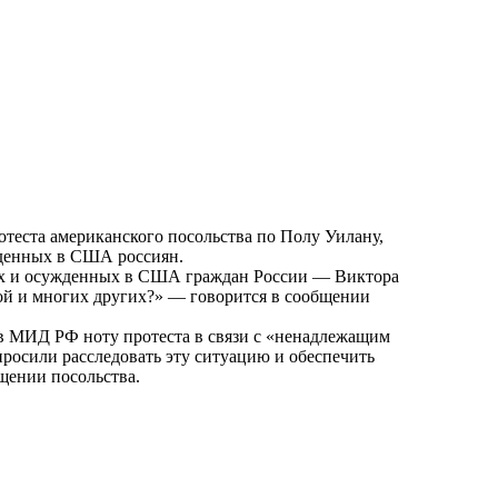
отеста американского посольства по Полу Уилану,
жденных в США россиян.
нных и осужденных в США граждан России — Виктора
ой и многих других?» — говорится в сообщении
в МИД РФ ноту протеста в связи с «ненадлежащим
осили расследовать эту ситуацию и обеспечить
щении посольства.