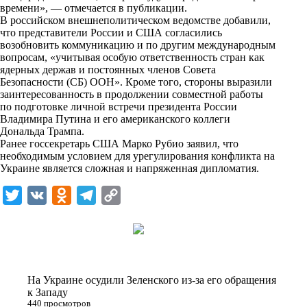
i
времени», — отмечается в публикации.
В российском внешнеполитическом ведомстве добавили,
k
что представители России и США согласились
возобновить коммуникацию и по другим международным
i
вопросам, «учитывая особую ответственность стран как
ядерных держав и постоянных членов Совета
Безопасности (СБ) ООН». Кроме того, стороны выразили
заинтересованность в продолжении совместной работы
по подготовке личной встречи президента России
Владимира Путина и его американского коллеги
Дональда Трампа.
Ранее госсекретарь США Марко Рубио заявил, что
необходимым условием для урегулирования конфликта на
Украине является сложная и напряженная дипломатия.
T
V
O
T
C
w
K
d
e
o
i
n
l
p
t
o
e
y
t
k
g
L
На Украине осудили Зеленского из-за его обращения
e
l
r
i
к Западу
440 просмотров