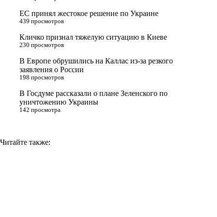
r
a
a
n
ЕС принял жестокое решение по Украине
s
m
k
439 просмотров
s
Кличко признал тяжелую ситуацию в Киеве
n
230 просмотров
i
В Европе обрушились на Каллас из-за резкого
заявления о России
k
198 просмотров
i
В Госдуме рассказали о плане Зеленского по
уничтожению Украины
142 просмотра
Читайте также: