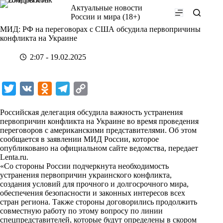
Перейти
Актуальные новости
к
России и мира (18+)
сути
МИД: РФ на переговорах с США обсудила первопричины
конфликта на Украине
2:07 - 19.02.2025
T
V
O
T
C
w
K
d
e
o
Российская делегация обсудила важность устранения
i
n
l
p
первопричин конфликта на Украине во время проведения
переговоров с американскими представителями. Об этом
t
o
e
y
сообщается в заявлении МИД России, которое
t
k
g
L
опубликовано на официальном сайте ведомства, передает
Lenta.ru
.
e
l
r
i
«Со стороны России подчеркнута необходимость
r
a
a
n
устранения первопричин украинского конфликта,
создания условий для прочного и долгосрочного мира,
s
m
k
обеспечения безопасности и законных интересов всех
s
стран региона. Также стороны договорились продолжить
совместную работу по этому вопросу по линии
n
спецпредставителей, которые будут определены в скором