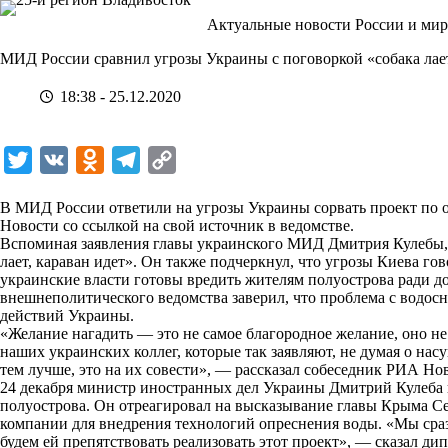
Перейти
Актуальные новости России и мир
к
сути
МИД России сравнил угрозы Украины с поговоркой «собака лает
18:38 - 25.12.2020
T
V
O
T
C
w
K
d
e
o
В МИД России ответили на угрозы Украины сорвать проект по 
i
n
l
p
Новости
со ссылкой на свой источник в ведомстве.
Вспоминая заявления главы украинского МИД Дмитрия Кулебы, с
t
o
e
y
лает, караван идет». Он также подчеркнул, что угрозы Киева го
t
k
g
L
украинские власти готовы вредить жителям полуострова ради д
внешнеполитического ведомства заверил, что проблема с водос
e
l
r
i
действий Украины.
r
a
a
n
«Желание нагадить — это не самое благородное желание, оно не
наших украинских коллег, которые так заявляют, не думая о на
s
m
k
тем лучше, это на их совести», — рассказал собеседник РИА Но
s
24 декабря министр иностранных дел Украины Дмитрий Кулеба 
полуострова. Он отреагировал на высказывание главы Крыма С
n
компании для внедрения технологий опреснения воды. «Мы сразу
i
будем ей препятствовать реализовать этот проект», — сказал дип