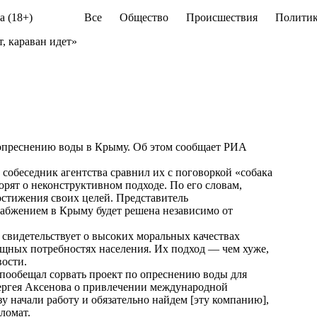
а (18+)
Все
Общество
Происшествия
Политик
, караван идет»
опреснению воды в Крыму. Об этом сообщает
РИА
обеседник агентства сравнил их с поговоркой «собака
ворят о неконструктивном подходе. По его словам,
остижения своих целей. Представитель
набжением в Крыму будет решена независимо от
 свидетельствует о высоких моральных качествах
сущных потребностях населения. Их подход — чем хуже,
вости.
пообещал сорвать проект по опреснению воды для
ергея Аксенова о привлечении международной
 начали работу и обязательно найдем [эту компанию],
ломат.