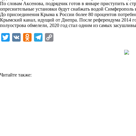
По словам Аксенова, подрядчик готов в январе приступить к ст
k
опреснительные установки будут снабжать водой Симферополь и
До присоединения Крыма к России более 80 процентов потребно
i
Крымский канал, идущий от Днепра. После референдума 2014 г
полуострова обмелели, 2020 год стал одним из самых засушливы
T
V
O
T
C
w
K
d
e
o
i
n
l
p
t
o
e
y
t
k
g
L
Читайте также:
e
l
r
i
r
a
a
n
s
m
k
s
n
i
k