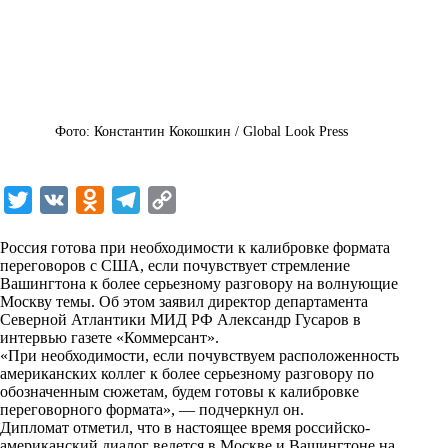
Фото: Константин Кокошкин / Global Look Press
T
V
O
T
C
w
K
d
e
o
Россия готова при необходимости к калибровке формата
i
n
l
p
переговоров с США, если почувствует стремление
Вашингтона к более серьезному разговору на волнующие
t
o
e
y
Москву темы. Об этом заявил директор департамента
t
k
g
L
Северной Атлантики МИД РФ Александр Гусаров в
интервью газете «
Коммерсант
».
e
l
r
i
«При необходимости, если почувствуем расположенность
r
a
a
n
американских коллег к более серьезному разговору по
обозначенным сюжетам, будем готовы к калибровке
s
m
k
переговорного формата», — подчеркнул он.
s
Дипломат отметил, что в настоящее время российско-
американский диалог ведется в Москве и Вашингтоне на