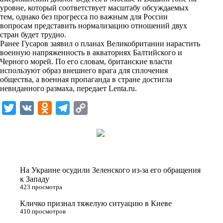
n
уровне, который соответствует масштабу обсуждаемых
i
тем, однако без прогресса по важным для России
вопросам представить нормализацию отношений двух
k
стран будет трудно.
Ранее Гусаров заявил о планах Великобритании нарастить
i
военную напряженность в акваториях Балтийского и
Черного морей. По его словам, британские власти
используют образ внешнего врага для сплочения
общества, а военная пропаганда в стране достигла
невиданного размаха, передает
Lenta.ru
.
T
V
O
T
C
w
K
d
e
o
i
n
l
p
t
o
e
y
t
k
g
L
На Украине осудили Зеленского из-за его обращения
e
l
r
i
к Западу
423 просмотра
r
a
a
n
Кличко признал тяжелую ситуацию в Киеве
s
m
k
410 просмотров
s