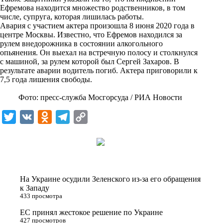
i
Ефремова находится множество родственников, в том
числе, супруга, которая лишилась работы.
k
Авария с участием актера произошла 8 июня 2020 года в
центре Москвы. Известно, что Ефремов находился за
i
рулем внедорожника в состоянии алкогольного
опьянения. Он выехал на встречную полосу и столкнулся
с машиной, за рулем которой был Сергей Захаров. В
результате аварии водитель погиб. Актера приговорили к
7,5 года лишения свободы.
Фото: пресс-служба Мосгорсуда / РИА Новости
T
V
O
T
C
w
K
d
e
o
i
n
l
p
t
o
e
y
t
k
g
L
На Украине осудили Зеленского из-за его обращения
e
l
r
i
к Западу
433 просмотра
r
a
a
n
ЕС принял жестокое решение по Украине
s
m
k
427 просмотров