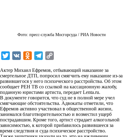
Фото: пресс-служба Мосгорсуда / РИА Новости
T
V
O
T
C
w
K
d
e
o
Актер Михаил Ефремов, отбывающий наказание за
i
n
l
p
смертельное ДТП, попросил смягчить ему наказание из-за
развившегося у него психического расстройства. Об этом
t
o
e
y
сообщает РЕН ТВ со ссылкой на кассационную жалобу,
t
k
g
L
поданную юристами артиста, передает
Lenta.ru
.
В документе говорится, что суд не в полной мере учел
e
l
r
i
смягчающие обстоятельства. Адвокаты отметили, что
r
a
a
n
Ефремов активно участвовал в общественной жизни,
занимался благотворительностью и возместил ущерб
s
m
k
пострадавшим. Кроме того, артист страдает алкогольной
s
зависимостью, к которой прибавилось развившееся за
время следствия и суда психическое расстройство.
n
Также защитники указали на то, что на иждивении