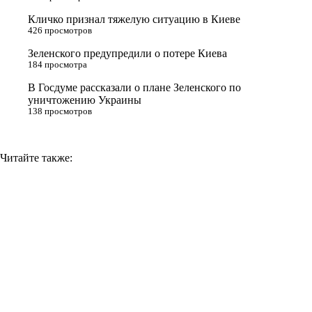
s
Кличко признал тяжелую ситуацию в Киеве
n
426 просмотров
i
Зеленского предупредили о потере Киева
184 просмотра
k
i
В Госдуме рассказали о плане Зеленского по
уничтожению Украины
138 просмотров
Читайте также: