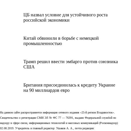
ЦБ назвал условие для устойчивого роста
российской экономики
Китай обвинили в борьбе с немецкой
промышленностью
Трамп решил ввести эмбарго против союзника
США
Британия присоединилась к кредиту Украине
на 90 миллиардов евро
На данном сайте распространяется информация сетевого издания «25-й регион Владивосток».
Свидетельство о регистрации СМИ ЭЛ № ФС 77 — 76391, выдано Федеральной службой по
надзору в сфере связи, информационных технологий и массовых коммуникаций (Роскомнадзор)
02.08.2019. Учредитель и главный редактор: Ушаков А. А., почта редакции: