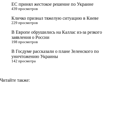
ЕС принял жестокое решение по Украине
s
m
k
439 просмотров
s
Кличко признал тяжелую ситуацию в Киеве
n
229 просмотров
i
В Европе обрушились на Каллас из-за резкого
заявления о России
k
198 просмотров
i
В Госдуме рассказали о плане Зеленского по
уничтожению Украины
142 просмотра
Читайте также: