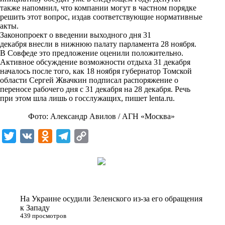
i
также напомнил, что компании могут в частном порядке
решить этот вопрос, издав соответствующие нормативные
k
акты.
Законопроект о введении выходного дня 31
i
декабря внесли в нижнюю палату парламента 28 ноября.
В Совфеде это предложение оценили положительно.
Активное обсуждение возможности отдыха 31 декабря
началось после того, как 18 ноября губернатор Томской
области Сергей Жвачкин подписал распоряжение о
переносе рабочего дня с 31 декабря на 28 декабря. Речь
при этом шла лишь о госслужащих, пишет
lenta.ru
.
Фото: Александр Авилов / АГН «Москва»
T
V
O
T
C
w
K
d
e
o
i
n
l
p
t
o
e
y
t
k
g
L
На Украине осудили Зеленского из-за его обращения
e
l
r
i
к Западу
439 просмотров
r
a
a
n