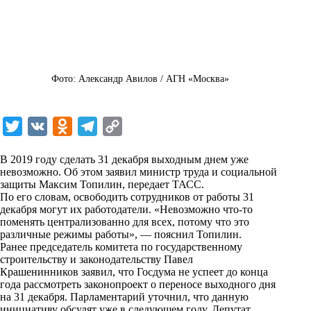
Фото: Александр Авилов / АГН «Москва»
T
V
O
T
C
w
K
d
e
o
В 2019 году сделать 31 декабря выходным днем уже
i
n
l
p
невозможно. Об этом заявил министр труда и социальной
защиты Максим Топилин, передает
t
o
e
y
ТАСС
.
По его словам, освободить сотрудников от работы 31
t
k
g
L
декабря могут их работодатели. «Невозможно что-то
поменять централизованно для всех, потому что это
e
l
r
i
различные режимы работы», — пояснил Топилин.
r
a
a
n
Ранее председатель комитета по государственному
строительству и законодательству Павел
s
m
k
Крашенинников заявил, что Госдума не успеет до конца
s
года рассмотреть законопроект о переносе выходного дня
на 31 декабря. Парламентарий уточнил, что данную
n
инициативу обсудят уже в следующем году. Депутат