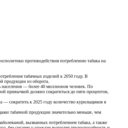
госполитики противодействия потреблению табака на
отребления табачных изделий к 2050 году. В
й продукции из оборота.
ть населения — более 40 миллионов человек. По
дной привычкой должно сократиться до пяти процентов,
а — сократить к 2025 году количество курильщиков в
одажи табачной продукции значительно меньше, чем
 заболеваний, вызванных потреблением табака, а также
го, без сигарет у граждан вырастет трудоспособность и