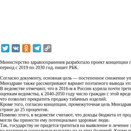
T
V
O
T
C
w
K
d
e
o
Министерство здравоохранения разработало проект концепции 
i
n
l
p
период с 2019 по 2030 год, пишет
РБК
.
t
o
e
y
Согласно документу, основная цель — постепенное снижение уп
t
k
g
L
Минздраве также рассматривают вариант поэтапного вывода это
В ведомстве отмечают, что в 2016-м в России курила почти тре
e
l
r
i
оценкам ведомства, к 2040-2050 году число граждан с этой вре
r
a
a
n
что позволит прекратить продажу табачных изделий.
Кроме того, согласно концепции, промежуточная цель Минздрав
s
m
k
стране до 25 процентов.
s
Помимо этого, в ведомстве считают, что доходы бюджета от пр
могли бы принести ему потенциально здоровые люди.
n
Так, государству не придется тратиться на выявление и лечение
i
на различные социальные выплаты из-за этих болезней. Кроме то