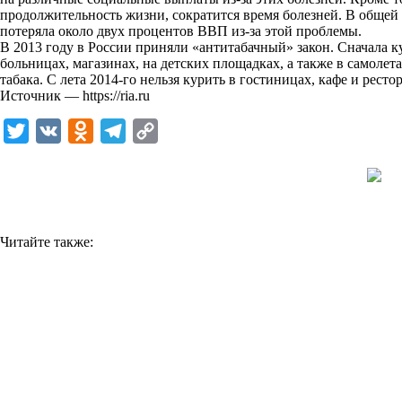
продолжительность жизни, сократится время болезней. В общей
k
потеряла около двух процентов ВВП из-за этой проблемы.
В 2013 году в России приняли «антитабачный» закон. Сначала ку
i
больницах, магазинах, на детских площадках, а также в самолет
табака. С лета 2014-го нельзя курить в гостиницах, кафе и рестор
Источник —
https://ria.ru
T
V
O
T
C
w
K
d
e
o
i
n
l
p
t
o
e
y
t
k
g
L
Читайте также:
e
l
r
i
r
a
a
n
s
m
k
s
n
i