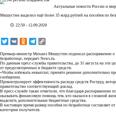
Перейти
Актуальные новости России и мир
к
сути
Мишустин выделил ещё более 35 млрд рублей на пособия по бе
22:50 - 12.09.2020
T
V
O
T
C
w
K
d
e
o
Премьер-министр Михаил Мишустин подписал распоряжение о в
i
n
l
p
безработице, передает
News.ru
.
По данным пресс-службы правительства, до 31 августа на эти ц
t
o
e
y
от предусмотренных в бюджете средств.
t
k
g
L
«Чтобы избежать невыплат, принято решение дополнительно пр
сообщении.
e
l
r
i
Проконтролирует эффективность расхода средств Роструд, котор
r
a
a
n
правительство соответствующий доклад.
В пресс-службе также отметили, что благодаря распоряжению п
s
m
k
оказывать финансовую помощь тем, кто оказался в сложной жиз
s
выделить дополнительные бюджетные средства.
В настоящее время размер пособия по безработице составляет от 
n
категории получателя.
i