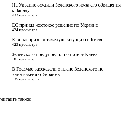
t
k
g
L
На Украине осудили Зеленского из-за его обращения
e
l
r
i
к Западу
432 просмотра
r
a
a
n
ЕС принял жестокое решение по Украине
s
m
k
424 просмотра
s
Кличко признал тяжелую ситуацию в Киеве
n
423 просмотра
i
Зеленского предупредили о потере Киева
181 просмотр
k
i
В Госдуме рассказали о плане Зеленского по
уничтожению Украины
135 просмотров
Читайте также: