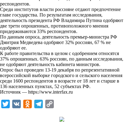
i
респондентов.
Среди институтов власти россияне отдают предпочтение
k
главе государства. По результатам исследования,
деятельность президента РФ Владимира Путина одобряют
i
две трети опрошенных, противоположного мнения
придерживаются 33% респондентов.
По данным опроса, деятельность премьер-министра РФ
Дмитрия Медведева одобряют 32% россиян, 67 % не
одобряют ее.
К работе правительства в целом с одобрением относятся
37% опрошенных. 63% россиян, по данным исследования,
не одобряют деятельность кабинета министров.
Опрос был проведен 13-19 декабря по репрезентативной
всероссийской выборке городского и сельского населения
среди 1600 респондентов в возрасте от 18 лет и старше в
136 населенных пунктах, 52 субъектах РФ.
Источник —
https://www.interfax.ru
T
V
O
T
C
w
K
d
e
o
i
n
l
p
t
o
e
y