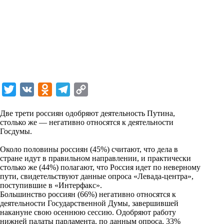
T
V
O
T
C
w
K
d
e
o
Две трети россиян одобряют деятельность Путина,
i
n
l
p
столько же — негативно относятся к деятельности
Госдумы.
t
o
e
y
t
k
g
L
Около половины россиян (45%) считают, что дела в
стране идут в правильном направлении, и практически
e
l
r
i
столько же (44%) полагают, что Россия идет по неверному
r
a
a
n
пути, свидетельствуют данные опроса «Левада-центра»,
поступившие в «Интерфакс».
s
m
k
Большинство россиян (66%) негативно относятся к
s
деятельности Государственной Думы, завершившей
накануне свою осеннюю сессию. Одобряют работу
n
нижней палаты парламента, по данным опроса, 33%