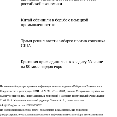
российской экономики
Китай обвинили в борьбе с немецкой
промышленностью
Трамп решил ввести эмбарго против союзника
США
Британия присоединилась к кредиту Украине
на 90 миллиардов евро
На данном сайте распространяется информация сетевого издания «25-й регион Владивосток».
Свидетельство о регистрации СМИ ЭЛ № ФС 77 — 76391, выдано Федеральной службой по
надзору в сфере связи, информационных технологий и массовых коммуникаций (Роскомнадзор)
02.08.2019. Учредитель и главный редактор: Ушаков А. А., почта редакции:
info@125region.ru, тел.+79025056767.
На информационном ресурсе (сайте) применяются рекомендательные технологии
(информационные технологии предоставления информации на основе сбора, систематизации и