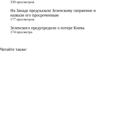
n
330 просмотров
i
На Западе предсказали Зеленскому свержение и
назвали его просроченным
k
177 просмотров
i
Зеленского предупредили о потере Киева
174 просмотра
Читайте также: