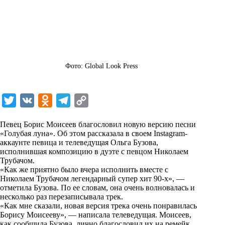
Фото: Global Look Press
T
V
O
T
C
w
K
d
e
o
Певец Борис Моисеев благословил новую версию песни
i
n
l
p
«Голубая луна». Об этом рассказала в своем
Instagram
-
аккаунте певица и телеведущая Ольга Бузова,
t
o
e
y
исполнившая композицию в дуэте с певцом Николаем
t
k
g
L
Трубачом.
«Как же приятно было вчера исполнить вместе с
e
l
r
i
Николаем Трубачом легендарный супер хит 90-х», —
r
a
a
n
отметила Бузова. По ее словам, она очень волновалась и
несколько раз перезаписывала трек.
s
m
k
«Как мне сказали, новая версия трека очень понравилась
s
Борису Моисееву», — написала телеведущая. Моисеев,
как сообщила Бузова, лично благословил их на ремейк