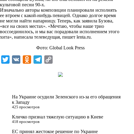
n
культовой песни 90-х.
i
Изначально авторы композиции планировали исполнять
ее втроем с какой-нибудь певицей. Однако долгое время
k
не могли найти напарницу. Теперь, как заявила Бузова,
«все на своих местах». «Мечтаю, чтобы наше трио
i
воссоединилось, и мы вас порадовали исполнением этого
хита», написала телеведущая, пишет
lenta.ru
.
Фото: Global Look Press
T
V
O
T
C
w
K
d
e
o
i
n
l
p
t
o
e
y
t
k
g
L
На Украине осудили Зеленского из-за его обращения
e
l
r
i
к Западу
425 просмотров
r
a
a
n
Кличко признал тяжелую ситуацию в Киеве
s
m
k
418 просмотров
s
ЕС принял жестокое решение по Украине