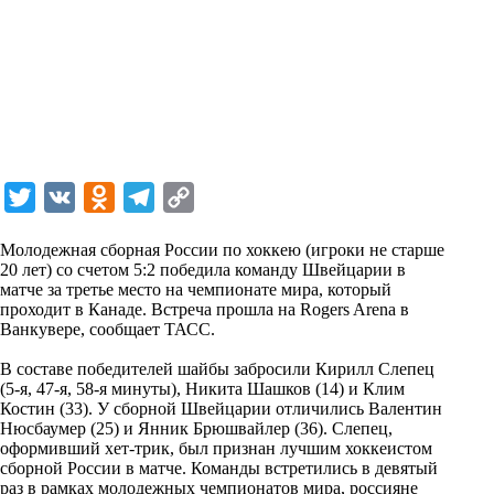
T
V
O
T
C
w
K
d
e
o
Молодежная сборная России по хоккею (игроки не старше
i
n
l
p
20 лет) со счетом 5:2 победила команду Швейцарии в
матче за третье место на чемпионате мира, который
t
o
e
y
проходит в Канаде. Встреча прошла на Rogers Arena в
t
k
g
L
Ванкувере,
сообщает
ТАСС.
e
l
r
i
В составе победителей шайбы забросили Кирилл Слепец
r
a
a
n
(5-я, 47-я, 58-я минуты), Никита Шашков (14) и Клим
Костин (33). У сборной Швейцарии отличились Валентин
s
m
k
Нюсбаумер (25) и Янник Брюшвайлер (36). Слепец,
s
оформивший хет-трик, был признан лучшим хоккеистом
сборной России в матче. Команды встретились в девятый
n
раз в рамках молодежных чемпионатов мира, россияне