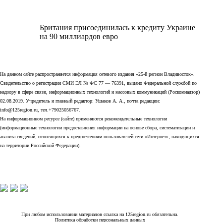
Британия присоединилась к кредиту Украине
на 90 миллиардов евро
На данном сайте распространяется информация сетевого издания «25-й регион Владивосток».
Свидетельство о регистрации СМИ ЭЛ № ФС 77 — 76391, выдано Федеральной службой по
надзору в сфере связи, информационных технологий и массовых коммуникаций (Роскомнадзор)
02.08.2019. Учредитель и главный редактор: Ушаков А. А., почта редакции:
info@125region.ru, тел.+79025056767.
На информационном ресурсе (сайте) применяются рекомендательные технологии
(информационные технологии предоставления информации на основе сбора, систематизации и
анализа сведений, относящихся к предпочтениям пользователей сети «Интернет», находящихся
на территории Российской Федерации).
При любом использовании материалов ссылка на 125region.ru обязательна.
Политика обработки персональных данных