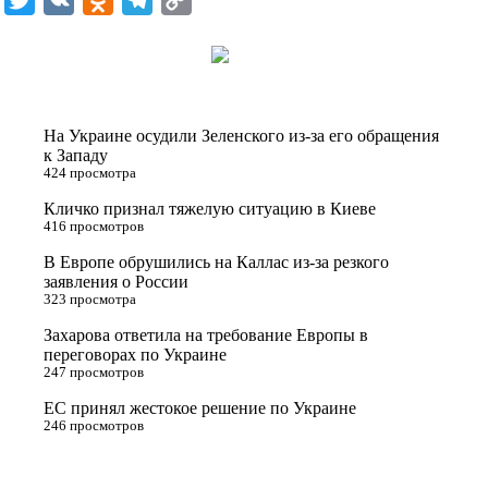
w
K
d
e
o
i
n
l
p
t
o
e
y
t
k
g
L
На Украине осудили Зеленского из-за его обращения
e
l
r
i
к Западу
424 просмотра
r
a
a
n
Кличко признал тяжелую ситуацию в Киеве
s
m
k
416 просмотров
s
В Европе обрушились на Каллас из-за резкого
n
заявления о России
323 просмотра
i
Захарова ответила на требование Европы в
k
переговорах по Украине
i
247 просмотров
ЕС принял жестокое решение по Украине
246 просмотров