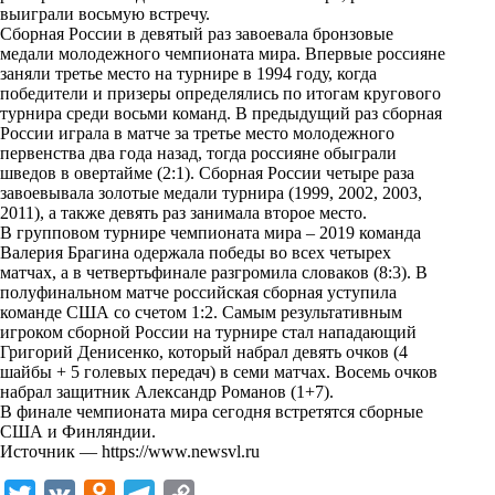
i
выиграли восьмую встречу.
Сборная России в девятый раз завоевала бронзовые
k
медали молодежного чемпионата мира. Впервые россияне
заняли третье место на турнире в 1994 году, когда
i
победители и призеры определялись по итогам кругового
турнира среди восьми команд. В предыдущий раз сборная
России играла в матче за третье место молодежного
первенства два года назад, тогда россияне обыграли
шведов в овертайме (2:1). Сборная России четыре раза
завоевывала золотые медали турнира (1999, 2002, 2003,
2011), а также девять раз занимала второе место.
В групповом турнире чемпионата мира – 2019 команда
Валерия Брагина одержала победы во всех четырех
матчах, а в четвертьфинале
разгромила
словаков (8:3). В
полуфинальном матче российская сборная уступила
команде США со счетом 1:2. Самым результативным
игроком сборной России на турнире стал нападающий
Григорий Денисенко, который набрал девять очков (4
шайбы + 5 голевых передач) в семи матчах. Восемь очков
набрал защитник Александр Романов (1+7).
В финале чемпионата мира сегодня встретятся сборные
США и Финляндии.
Источник —
https://www.newsvl.ru
T
V
O
T
C