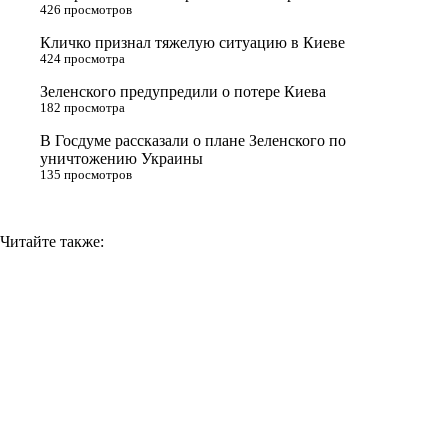
426 просмотров
s
Кличко признал тяжелую ситуацию в Киеве
n
424 просмотра
i
Зеленского предупредили о потере Киева
182 просмотра
k
i
В Госдуме рассказали о плане Зеленского по
уничтожению Украины
135 просмотров
Читайте также: