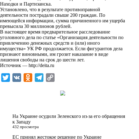
i
Находки и Партизанска.
Установлено, что в результате противоправной
k
деятельности пострадали свыше 200 граждан. По
имеющейся информации, сумма причиненного им ущерба
i
превысила 30 миллионов рублей.
В настоящее время предварительное расследование
уголовного дела по статье «Организация деятельности по
привлечению денежных средств и (или) иного
имущества» УК РФ продолжается. Если фигурантов дела
признают виновными, им грозит наказание в виде
лишения свободы на срок до шести лет.
Источник —
http://deita.ru
T
V
O
T
C
w
K
d
e
o
i
n
l
p
t
o
e
y
t
k
g
L
На Украине осудили Зеленского из-за его обращения
e
l
r
i
к Западу
432 просмотра
r
a
a
n
ЕС принял жестокое решение по Украине
s
m
k