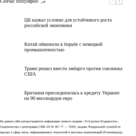
Сейчас популярно
ЦБ назвал условие для устойчивого роста
российской экономики
Китай обвинили в борьбе с немецкой
промышленностью
Трамп решил ввести эмбарго против союзника
США
Британия присоединилась к кредиту Украине
на 90 миллиардов евро
На данном сайте распространяется информация сетевого издания «25-й регион Владивосток».
Свидетельство о регистрации СМИ ЭЛ № ФС 77 — 76391, выдано Федеральной службой по
надзору в сфере связи, информационных технологий и массовых коммуникаций (Роскомнадзор)