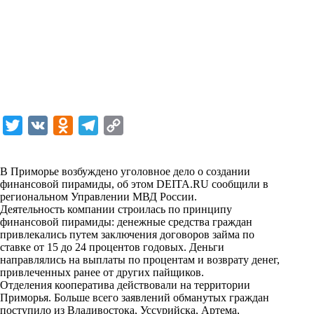
T
V
O
T
C
w
K
d
e
o
i
n
l
p
В Приморье возбуждено уголовное дело о создании
финансовой пирамиды, об этом DEITA.RU сообщили в
t
o
e
y
региональном Управлении МВД России.
t
k
g
L
Деятельность компании строилась по принципу
финансовой пирамиды: денежные средства граждан
e
l
r
i
привлекались путем заключения договоров займа по
r
a
a
n
ставке от 15 до 24 процентов годовых. Деньги
направлялись на выплаты по процентам и возврату денег,
s
m
k
привлеченных ранее от других пайщиков.
s
Отделения кооператива действовали на территории
Приморья. Больше всего заявлений обманутых граждан
n
поступило из Владивостока, Уссурийска, Артема,