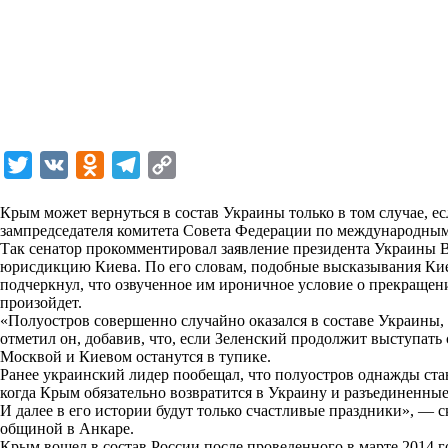
T
V
O
T
C
w
K
d
e
o
Крым может вернуться в состав Украины только в том случае, ес
i
n
l
p
зампредседателя комитета Совета Федерации по международным
Так сенатор прокомментировал заявление президента Украины В
t
o
e
y
юрисдикцию Киева. По его словам, подобные высказывания Кие
t
k
g
L
подчеркнул, что озвученное им ироничное условие о прекращен
произойдет.
e
l
r
i
«Полуостров совершенно случайно оказался в составе Украины,
r
a
a
n
отметил он, добавив, что, если Зеленский продолжит выступат
Москвой и Киевом останутся в тупике.
s
m
k
Ранее украинский лидер пообещал, что полуостров однажды стан
s
когда Крым обязательно возвратится в Украину и разъединенные
И далее в его истории будут только счастливые праздники», — с
n
общиной в Анкаре.
i
Крым вошел в состав России после проведенного в марте 2014 