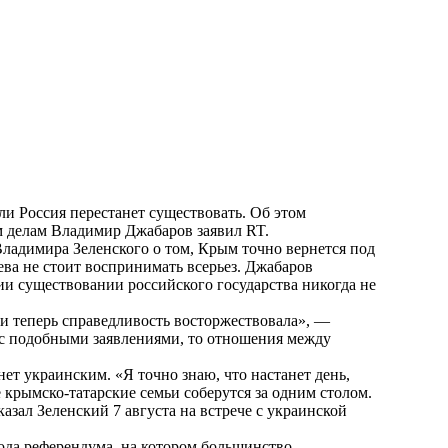
ли Россия перестанет существовать. Об этом
 делам Владимир Джабаров заявил RT.
ладимира Зеленского о том, Крым точно вернется под
ва не стоит воспринимать всерьез. Джабаров
ии существовании российского государства никогда не
 и теперь справедливость восторжествовала», —
ь с подобными заявлениями, то отношения между
ет украинским. «Я точно знаю, что настанет день,
 крымско-татарские семьи соберутся за одним столом.
казал Зеленский 7 августа на встрече с украинской
года референдума, на котором большинство