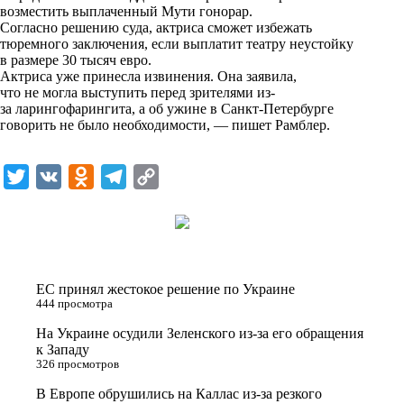
возместить выплаченный Мути гонорар.
k
Согласно решению суда, актриса сможет избежать
тюремного заключения, если выплатит театру неустойку
i
в размере 30 тысяч евро.
Актриса уже принесла извинения. Она заявила,
что не могла выступить перед зрителями из-
за ларингофарингита, а об ужине в Санкт-Петербурге
говорить не было необходимости, — пишет
Рамблер
.
T
V
O
T
C
w
K
d
e
o
i
n
l
p
t
o
e
y
t
k
g
L
ЕС принял жестокое решение по Украине
e
l
r
i
444 просмотра
r
a
a
n
На Украине осудили Зеленского из-за его обращения
к Западу
s
m
k
326 просмотров
s
В Европе обрушились на Каллас из-за резкого
n