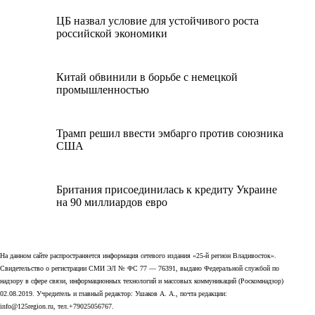
ЦБ назвал условие для устойчивого роста
российской экономики
Китай обвинили в борьбе с немецкой
промышленностью
Трамп решил ввести эмбарго против союзника
США
Британия присоединилась к кредиту Украине
на 90 миллиардов евро
На данном сайте распространяется информация сетевого издания «25-й регион Владивосток».
Свидетельство о регистрации СМИ ЭЛ № ФС 77 — 76391, выдано Федеральной службой по
надзору в сфере связи, информационных технологий и массовых коммуникаций (Роскомнадзор)
02.08.2019. Учредитель и главный редактор: Ушаков А. А., почта редакции:
info@125region.ru, тел.+79025056767.