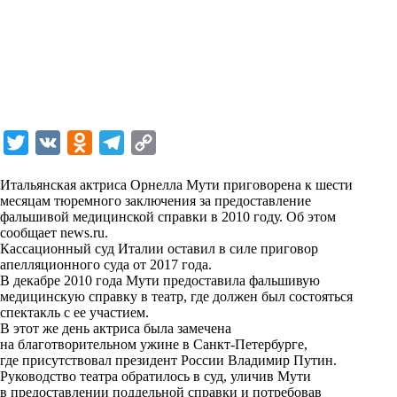
T
V
O
T
C
w
K
d
e
o
Итальянская актриса Орнелла Мути приговорена к шести
i
n
l
p
месяцам тюремного заключения за предоставление
фальшивой медицинской справки в 2010 году. Об этом
t
o
e
y
сообщает
news.ru
.
t
k
g
L
Кассационный суд Италии оставил в силе приговор
апелляционного суда от 2017 года.
e
l
r
i
В декабре 2010 года Мути предоставила фальшивую
r
a
a
n
медицинскую справку в театр, где должен был состояться
спектакль с ее участием.
s
m
k
В этот же день актриса была замечена
s
на благотворительном ужине в Санкт-Петербурге,
где присутствовал президент России Владимир Путин.
n
Руководство театра обратилось в суд, уличив Мути
i
в предоставлении поддельной справки и потребовав