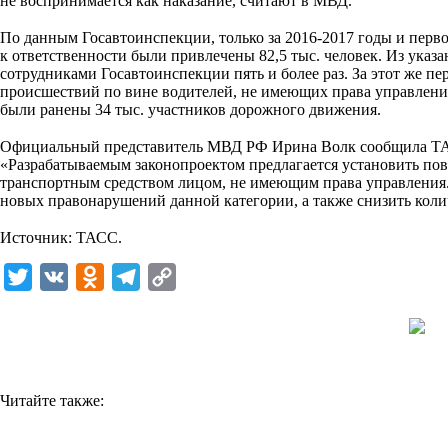
не воспринимается как наказание, считают в МВД.
⠀
k
По данным Госавтоинспекции, только за 2016-2017 годы и перво
i
к ответственности были привлечены 82,5 тыс. человек. Из указа
сотрудниками Госавтоинспекции пять и более раз. За этот же п
происшествий по вине водителей, не имеющих права управления
были ранены 34 тыс. участников дорожного движения.
⠀
Официальный представитель МВД РФ Ирина Волк сообщила ТАС
«Разрабатываемым законопроектом предлагается установить по
транспортным средством лицом, не имеющим права управления.
новых правонарушений данной категории, а также снизить коли
⠀
Источник: ТАСС.
T
V
O
T
C
w
K
d
e
o
i
n
l
p
t
o
e
y
t
k
g
L
Читайте также:
e
l
r
i
r
a
a
n