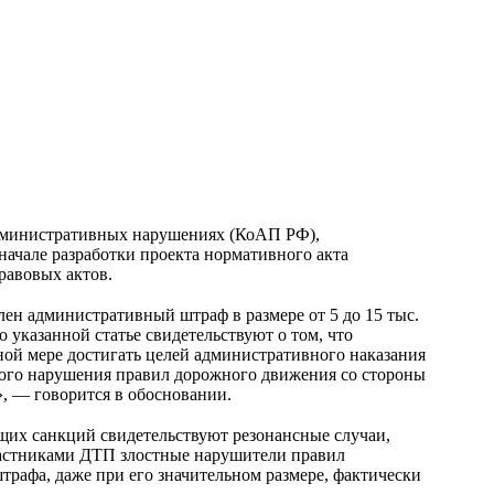
административных нарушениях (КоАП РФ),
 начале разработки проекта нормативного акта
равовых актов.
ен административный штраф в размере от 5 до 15 тыс.
 указанной статье свидетельствуют о том, что
ной мере достигать целей административного наказания
ого нарушения правил дорожного движения со стороны
, — говорится в обосновании.
щих санкций свидетельствуют резонансные случаи,
участниками ДТП злостные нарушители правил
рафа, даже при его значительном размере, фактически