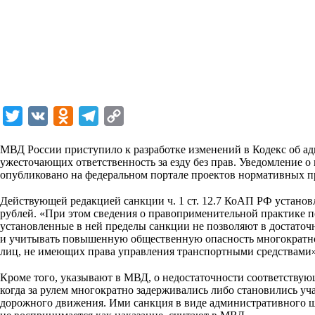
T
V
O
T
C
w
K
d
e
o
МВД России приступило к разработке изменений в Кодекс об 
i
n
l
p
ужесточающих ответственность за езду без прав. Уведомление о
опубликовано на федеральном портале проектов нормативных п
t
o
e
y
⠀
t
k
g
L
Действующей редакцией санкции ч. 1 ст. 12.7 КоАП РФ установл
рублей. «При этом сведения о правоприменительной практике по
e
l
r
i
установленные в ней пределы санкции не позволяют в достаточ
r
a
a
n
и учитывать повышенную общественную опасность многократн
лиц, не имеющих права управления транспортными средствами»
s
m
k
⠀
s
Кроме того, указывают в МВД, о недостаточности соответствую
когда за рулем многократно задерживались либо становились 
n
дорожного движения. Ими санкция в виде административного шт
i