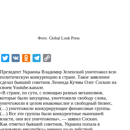
Фото: Global Look Press
T
V
O
T
C
w
K
d
e
o
Президент Украины Владимир Зеленский уничтожил всю
i
n
l
p
политическую конкуренцию в стране. Такое заявление
сделал бывший советник Леонида Кучмы Олег Соскин на
t
o
e
y
своем Youtube-канале.
t
k
g
L
«В стране, по сути, с помощью разных механизмов,
которые были запущены, уничтожили свободу слова,
e
l
r
i
уничтожили в целом инакомыслие и свободный бизнес,
r
a
a
n
(…) уничтожили конкурирующие финансовые группы.
(…) Все эти группы были конкурентные нынешней
s
m
k
власти, они все уничтожены», — заявил Соскин.
s
Как отметил бывший советник, Украина попала в
«кровавую мясорубку» именно из-за действий