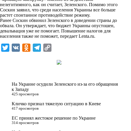
n
нелегитимного, как он считает, Зеленского. Помимо этого
i
Соскин заявил, что среди населения Украины все больше
растет спонтанное противодействие режиму.
k
Ранее Соскин обвинил Зеленского в доведении страны до
обвала. Он утверждает, что бюджет Украины опустошен,
i
девальвация уже не помогает. Повышение налогов для
населения также не поможет, передает
Lenta.ru
.
T
V
O
T
C
w
K
d
e
o
i
n
l
p
t
o
e
y
t
k
g
L
На Украине осудили Зеленского из-за его обращения
e
l
r
i
к Западу
425 просмотров
r
a
a
n
Кличко признал тяжелую ситуацию в Киеве
s
m
k
417 просмотров
s
ЕС принял жестокое решение по Украине
n
314 просмотров
i