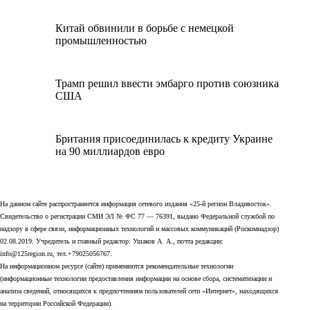
Китай обвинили в борьбе с немецкой
промышленностью
Трамп решил ввести эмбарго против союзника
США
Британия присоединилась к кредиту Украине
на 90 миллиардов евро
На данном сайте распространяется информация сетевого издания «25-й регион Владивосток».
Свидетельство о регистрации СМИ ЭЛ № ФС 77 — 76391, выдано Федеральной службой по
надзору в сфере связи, информационных технологий и массовых коммуникаций (Роскомнадзор)
02.08.2019. Учредитель и главный редактор: Ушаков А. А., почта редакции:
info@125region.ru, тел.+79025056767.
На информационном ресурсе (сайте) применяются рекомендательные технологии
(информационные технологии предоставления информации на основе сбора, систематизации и
анализа сведений, относящихся к предпочтениям пользователей сети «Интернет», находящихся
на территории Российской Федерации).