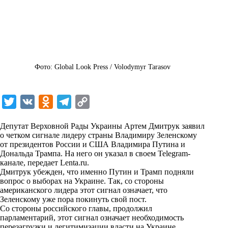
Фото: Global Look Press / Volodymyr Tarasov
T
V
O
T
C
w
K
d
e
o
Депутат Верховной Рады Украины Артем Дмитрук заявил
i
n
l
p
о четком сигнале лидеру страны Владимиру Зеленскому
от президентов России и США Владимира Путина и
t
o
e
y
Дональда Трампа. На него он указал в своем Telegram-
t
k
g
L
канале, передает
Lenta.ru
.
Дмитрук убежден, что именно Путин и Трамп подняли
e
l
r
i
вопрос о выборах на Украине. Так, со стороны
r
a
a
n
американского лидера этот сигнал означает, что
Зеленскому уже пора покинуть свой пост.
s
m
k
Со стороны российского главы, продолжил
s
парламентарий, этот сигнал означает необходимость
перезагрузки и легитимизации власти на Украине.