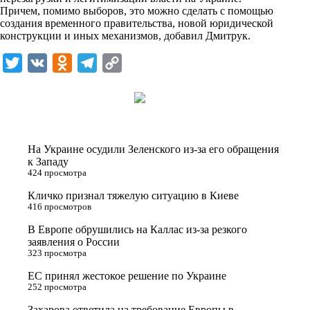
n
Причем, помимо выборов, это можно сделать с помощью
i
создания временного правительства, новой юридической
конструкции и иных механизмов, добавил Дмитрук.
k
i
T
V
O
T
C
w
K
d
e
o
i
n
l
p
t
o
e
y
t
k
g
L
На Украине осудили Зеленского из-за его обращения
e
l
r
i
к Западу
424 просмотра
r
a
a
n
Кличко признал тяжелую ситуацию в Киеве
s
m
k
416 просмотров
s
В Европе обрушились на Каллас из-за резкого
n
заявления о России
323 просмотра
i
ЕС принял жестокое решение по Украине
k
252 просмотра
i
Захарова ответила на требование Европы в