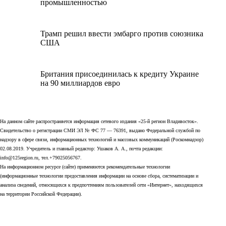
промышленностью
Трамп решил ввести эмбарго против союзника
США
Британия присоединилась к кредиту Украине
на 90 миллиардов евро
На данном сайте распространяется информация сетевого издания «25-й регион Владивосток».
Свидетельство о регистрации СМИ ЭЛ № ФС 77 — 76391, выдано Федеральной службой по
надзору в сфере связи, информационных технологий и массовых коммуникаций (Роскомнадзор)
02.08.2019. Учредитель и главный редактор: Ушаков А. А., почта редакции:
info@125region.ru, тел.+79025056767.
На информационном ресурсе (сайте) применяются рекомендательные технологии
(информационные технологии предоставления информации на основе сбора, систематизации и
анализа сведений, относящихся к предпочтениям пользователей сети «Интернет», находящихся
на территории Российской Федерации).