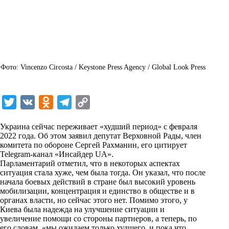
Фото: Vincenzo Circosta / Keystone Press Agency / Global Look Press
T
V
O
T
C
w
K
d
e
o
Украина сейчас переживает «худший период» с февраля
i
n
l
p
2022 года. Об этом заявил депутат Верховной Рады, член
комитета по обороне Сергей Рахманин, его цитирует
t
o
e
y
Telegram-канал «Инсайдер UA».
t
k
g
L
Парламентарий отметил, что в некоторых аспектах
ситуация стала хуже, чем была тогда. Он указал, что после
e
l
r
i
начала боевых действий в стране был высокий уровень
r
a
a
n
мобилизации, концентрация и единство в обществе и в
органах власти, но сейчас этого нет. Помимо этого, у
s
m
k
Киева была надежда на улучшение ситуации и
s
увеличение помощи со стороны партнеров, а теперь, по
его словам, «мы ожидаем только худшего, и пока что