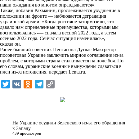
n
наши ожидания во многом оправдываются».
i
Также, добавил Рахманин, прослеживается ухудшение в
положении на фронте — наблюдается деградация
k
украинской армии. «Когда россияне затормозили, это
давало нам определенные преимущества, которыми мы
i
воспользовались -— сначала весной 2022 года, а затем
осенью 2022 года. Сейчас ситуация изменилась», —
сказал он.
Ранее бывший советник Пентагона Дуглас Макгрегор
посоветовал Украине заключить мирное соглашение из-за
проблем, с которыми страна сталкивается на поле боя. По
его словам, украинские военные вынуждены сдаваться в
плен из-за истощения, передает
Lenta.ru
.
T
V
O
T
C
w
K
d
e
o
i
n
l
p
t
o
e
y
t
k
g
L
На Украине осудили Зеленского из-за его обращения
e
l
r
i
к Западу
439 просмотров
r
a
a
n