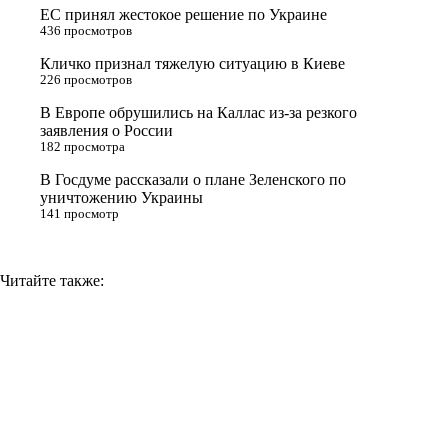
ЕС принял жестокое решение по Украине
s
m
k
436 просмотров
s
Кличко признал тяжелую ситуацию в Киеве
n
226 просмотров
i
В Европе обрушились на Каллас из-за резкого
заявления о России
k
182 просмотра
i
В Госдуме рассказали о плане Зеленского по
уничтожению Украины
141 просмотр
Читайте также: