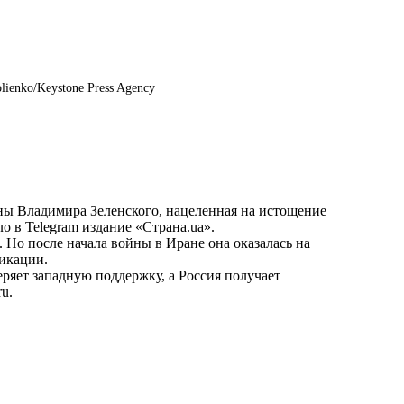
lienko/Keystone Press Agency
ны Владимира Зеленского, нацеленная на истощение
о в Telegram издание «Страна.ua».
 Но после начала войны в Иране она оказалась на
ликации.
еряет западную поддержку, а Россия получает
ru
.