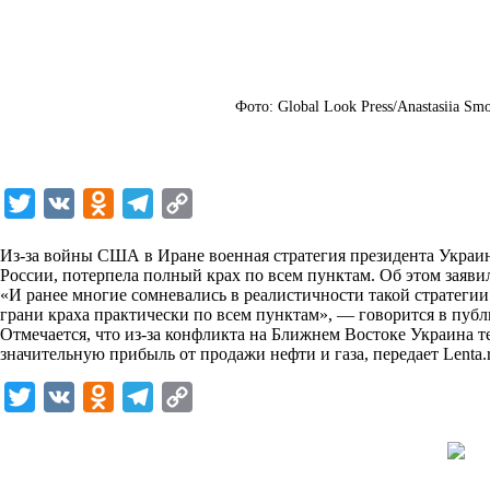
Фото: Global Look Press/Anastasiia Smo
T
V
O
T
C
w
K
d
e
o
Из-за войны США в Иране военная стратегия президента Украи
i
n
l
p
России, потерпела полный крах по всем пунктам. Об этом заявил
«И ранее многие сомневались в реалистичности такой стратегии.
t
o
e
y
грани краха практически по всем пунктам», — говорится в пуб
t
k
g
L
Отмечается, что из-за конфликта на Ближнем Востоке Украина т
значительную прибыль от продажи нефти и газа, передает
Lenta.
e
l
r
i
r
a
a
n
T
V
O
T
C
s
m
k
w
K
d
e
o
s
i
n
l
p
n
t
o
e
y