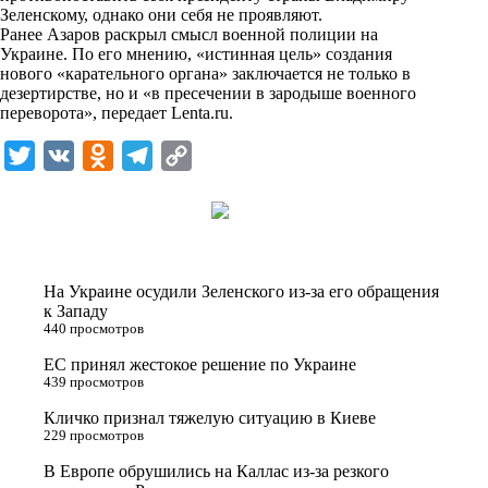
n
Зеленскому, однако они себя не проявляют.
i
Ранее Азаров раскрыл смысл военной полиции на
Украине. По его мнению, «истинная цель» создания
k
нового «карательного органа» заключается не только в
дезертирстве, но и «в пресечении в зародыше военного
i
переворота», передает
Lenta.ru
.
T
V
O
T
C
w
K
d
e
o
i
n
l
p
t
o
e
y
t
k
g
L
На Украине осудили Зеленского из-за его обращения
e
l
r
i
к Западу
440 просмотров
r
a
a
n
ЕС принял жестокое решение по Украине
s
m
k
439 просмотров
s
Кличко признал тяжелую ситуацию в Киеве
n
229 просмотров
i
В Европе обрушились на Каллас из-за резкого