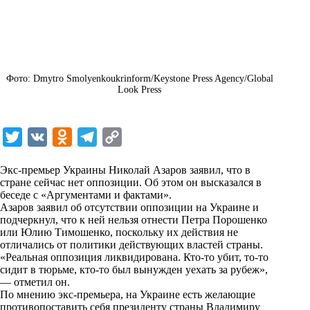
Фото: Dmytro Smolyenkoukrinform/Keystone Press Agency/Global
Look Press
T
V
O
T
C
w
K
d
e
o
Экс-премьер Украины Николай Азаров заявил, что в
i
n
l
p
стране сейчас нет оппозиции. Об этом он высказался в
беседе с «
t
Аргументами и фактами
o
e
y
».
Азаров заявил об отсутствии оппозиции на Украине и
t
k
g
L
подчеркнул, что к ней нельзя отнести Петра Порошенко
или Юлию Тимошенко, поскольку их действия не
e
l
r
i
отличались от политики действующих властей страны.
r
a
a
n
«Реальная оппозиция ликвидирована. Кто-то убит, то-то
сидит в тюрьме, кто-то был вынужден уехать за рубеж»,
s
m
k
— отметил он.
s
По мнению экс-премьера, на Украине есть желающие
противопоставить себя президенту страны Владимиру