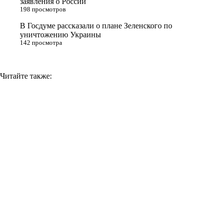
заявления о России
k
198 просмотров
i
В Госдуме рассказали о плане Зеленского по
уничтожению Украины
142 просмотра
Читайте также: