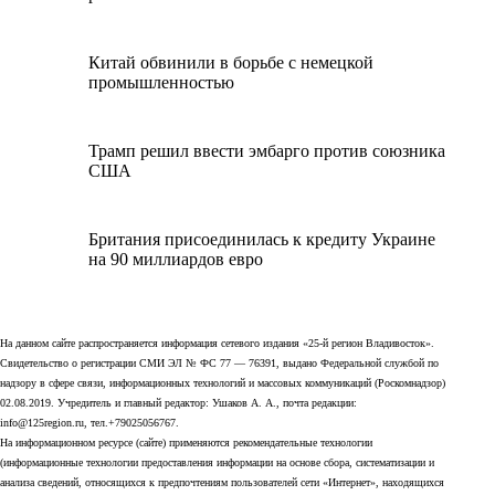
Китай обвинили в борьбе с немецкой
промышленностью
Трамп решил ввести эмбарго против союзника
США
Британия присоединилась к кредиту Украине
на 90 миллиардов евро
На данном сайте распространяется информация сетевого издания «25-й регион Владивосток».
Свидетельство о регистрации СМИ ЭЛ № ФС 77 — 76391, выдано Федеральной службой по
надзору в сфере связи, информационных технологий и массовых коммуникаций (Роскомнадзор)
02.08.2019. Учредитель и главный редактор: Ушаков А. А., почта редакции:
info@125region.ru, тел.+79025056767.
На информационном ресурсе (сайте) применяются рекомендательные технологии
(информационные технологии предоставления информации на основе сбора, систематизации и
анализа сведений, относящихся к предпочтениям пользователей сети «Интернет», находящихся